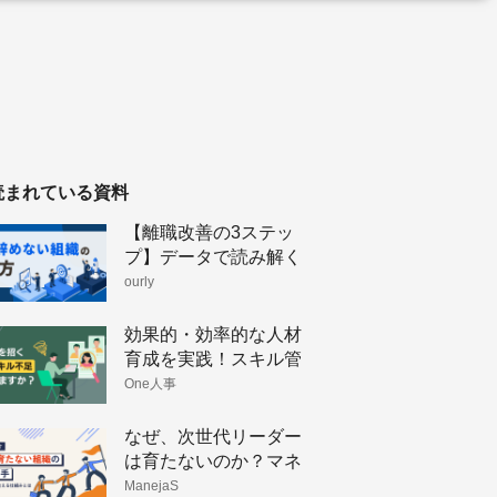
読まれている資料
【離職改善の3ステッ
プ】データで読み解く
人が辞めない組織のつ
ourly
くり方
効果的・効率的な人材
育成を実践！スキル管
理のメリットと手法
One人事
なぜ、次世代リーダー
は育たないのか？マネ
ージャーの「孤立」を
ManejaS