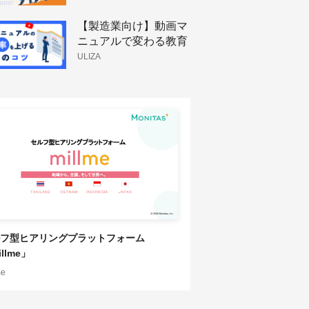
防ぐこれからの組織の
仕組み
【製造業向け】動画マ
ニュアルで変わる教育
体制と技術伝承
ULIZA
フ型ヒアリングプラットフォーム
llme」
me