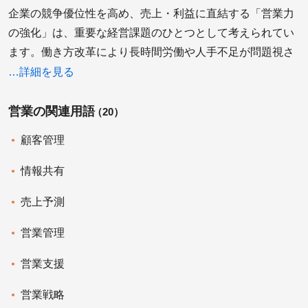
企業の競争優位性を高め、売上・利益に直結する「営業力
の強化」は、重要な経営課題のひとつとして考えられてい
ます。働き方改革により長時間労働や人手不足が問題視さ
れている中、注目されているのがITやデータを活用した
詳細を見る
「営業の業務効率化」です。どうしても俗人化してしまい
がちな営業の仕事やプロセスを、システムの導入により可
営業の関連用語
（20）
視化、データを使って強化していくことで、営業の業務効
顧客管理
率化はもちろん、企業全体の生産性を高めることも可能で
す。
情報共有
売上予測
営業管理
営業支援
営業戦略