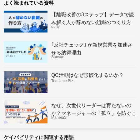
よく読まれている資料
【離職改善の3ステップ】データで読
み解く人が辞めない組織のつくり方
ourly
｢反社チェック｣ が新規営業を加速さ
せる納得理由
Sansan
QC活動はなぜ形骸化するのか？
Teachme Biz
なぜ、次世代リーダーは育たないの
か？マネージャーの「孤立」を防ぐこ
ManejaS
れからの組織の仕組み
ケイパビリティに関連する用語