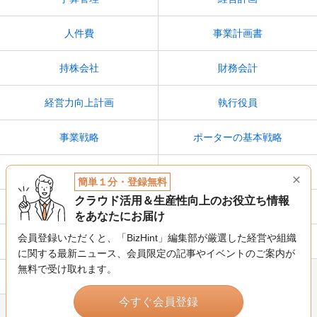
人件費
事業計画書
持株会社
財務会計
経営力向上計画
執行役員
事業戦略
ポーターの基本戦略
経営分析
BCP（事業継続計画）
簡単１分・登録無料
クラウド活用＆生産性向上のお役立ち情報
エフェクチュエーション
エコシステム
をあなたにお届け
会員登録いただくと、「BizHint」編集部が厳選した経営や組織
経営ビジョン
サステナビリティ
に関する最新ニュース、
会員限定の記事やイベントのご案内が
無料で受け取れます。
戦略人事
今すぐ会員登録