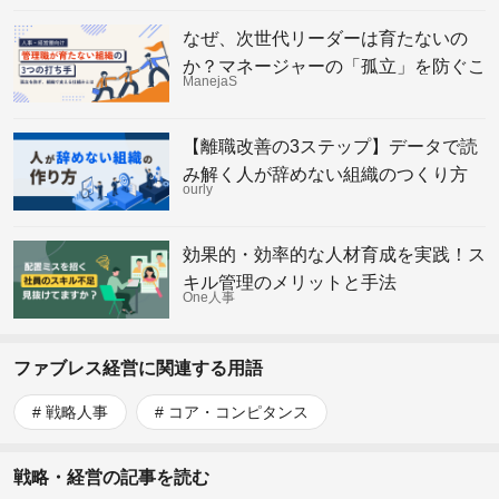
なぜ、次世代リーダーは育たないの
か？マネージャーの「孤立」を防ぐこ
ManejaS
れからの組織の仕組み
【離職改善の3ステップ】データで読
み解く人が辞めない組織のつくり方
ourly
効果的・効率的な人材育成を実践！ス
キル管理のメリットと手法
One人事
ファブレス経営に関連する用語
戦略人事
コア・コンピタンス
戦略・経営の記事を読む