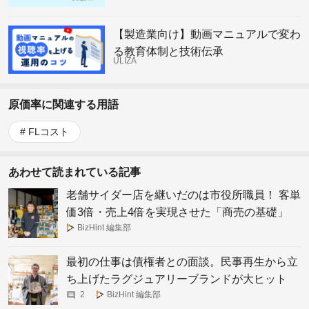
【製造業向け】動画マニュアルで変わ
る教育体制と技術伝承
ULIZA
原価率に関連する用語
FLコスト
あわせて読まれている記事
老舗サイダー店を継いだのは市役所職員！ 客単
価3倍・売上4倍を実現させた「商売の基礎」
BizHint 編集部
最初の仕事は債権者との面談。民事再生から立
ち上げたラグジュアリーブランドが大ヒット
2
BizHint 編集部