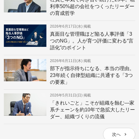
利率50%超の会社をつくったリーダー
の育成哲学
2026年6月17日(水)
掲載
真面目な管理職ほど陥る人事評価「3
つのNG」。人が育つ評価に変わる“言
語化”のポイント
2026年6月11日(木)
掲載
部下が指示待ちになる、本当の理由。
23年続く自律型組織に共通する「3つ
の要素」
2026年5月31日(日)
掲載
「きれいごと」こそが組織を蝕む—家
系チェーンを約10年で急拡大したリー
ダー、組織づくりの流儀
次へ