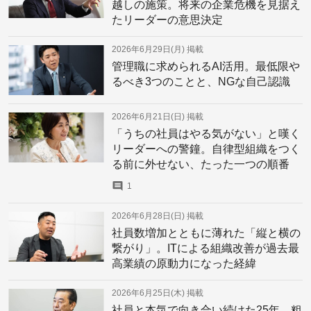
越しの施策。将来の企業危機を見据え
たリーダーの意思決定
2026年6月29日(月)
掲載
管理職に求められるAI活用。最低限や
るべき3つのことと、NGな自己認識
2026年6月21日(日)
掲載
「うちの社員はやる気がない」と嘆く
リーダーへの警鐘。自律型組織をつく
る前に外せない、たった一つの順番
1
2026年6月28日(日)
掲載
社員数増加とともに薄れた「縦と横の
繋がり」。ITによる組織改善が過去最
高業績の原動力になった経緯
2026年6月25日(木)
掲載
社員と本気で向き合い続けた25年。粗