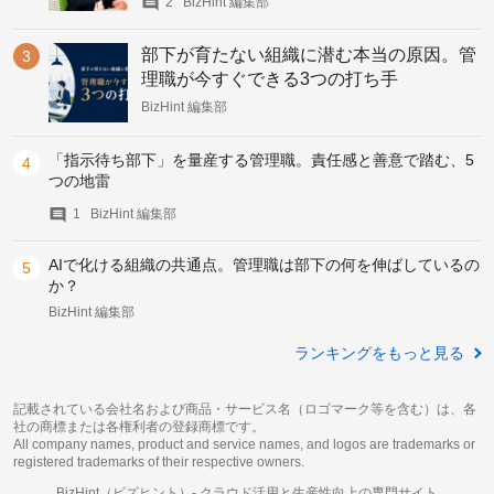
2
BizHint 編集部
部下が育たない組織に潜む本当の原因。管
理職が今すぐできる3つの打ち手
BizHint 編集部
「指示待ち部下」を量産する管理職。責任感と善意で踏む、5
つの地雷
1
BizHint 編集部
AIで化ける組織の共通点。管理職は部下の何を伸ばしているの
か？
BizHint 編集部
ランキングをもっと見る
記載されている会社名および商品・サービス名（ロゴマーク等を含む）は、各
社の商標または各権利者の登録商標です。
All company names, product and service names, and logos are trademarks or
registered trademarks of their respective owners.
BizHint（ビズヒント）-
クラウド活用と生産性向上の専門サイト