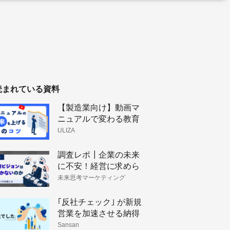
読まれている資料
【製造業向け】動画マ
ニュアルで変わる教育
体制と技術伝承
ULIZA
調査レポ┃企業の未来
に不安！経営に求めら
れるビジョン策定と戦
未来思考マーケティング
略構築
｢反社チェック｣ が新規
営業を加速させる納得
理由
Sansan