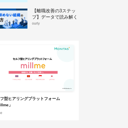
【離職改善の3ステッ
プ】データで読み解く
人が辞めない組織のつ
ourly
くり方
フ型ヒアリングプラットフォーム
llme」
me