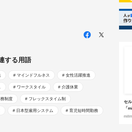
連する用語
法
マインドフルネス
女性活躍推進
ス
ワークスタイル
介護休業
勤務制度
フレックスタイム制
セル
「mi
業
日本型雇用システム
育児短時間勤務
mill