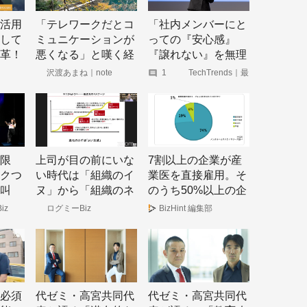
活用
「テレワークだとコ
「社内メンバーにと
して
ミュニケーションが
っての『安心感』
革！
悪くなる」と嘆く経
『譲れない』を無理
営層・管理職へ
に奪おうとしない」
沢渡あまね｜note
1
TechTrends｜最
新の技術動向やデ
帯広の電気工事業
国中小企
ジタルビジネスの
実践大
事例をご紹介
「相互電業」の働き
ドで未
方改革
限
上司が目の前にいな
7割以上の企業が産
クつ
い時代は「組織のイ
業医を直接雇用。そ
叫
ヌ」から「組織のネ
のうち50%以上の企
割の
コ」へ イヌ⇒ネコ
業がメンタル不調者
iz
ログミーBiz
BizHint 編集部
社員
⇒トラへと進化する
を抱えている
感じ
「働き方の加・減・
乗・除」
必須
代ゼミ・高宮共同代
代ゼミ・高宮共同代