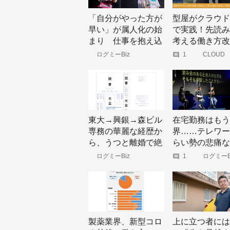
「自分がやった方が
型屋がクラウド
早い」が属人化の始
で実践！先読み
まり 仕事を抱え込
考える働き方改
んでしまう人が誤解
ログミーBiz
1
CLOUD
INITIATIVE
していること
2020（全
業クラウド
賞）|クラウ
来へシフト
東大→興銀→森ビル
在宅勤務はもう
専務の華麗な経歴か
界……テレワー
ら、うつと離婚で絶
らい勢の悲痛な
望の淵へ エリート
び リモート9
ログミーBiz
1
ログミーB
ビジネスマンだった
サイボウズで、
『読書大全』著者を
が「つらみ」を
救った、3冊の本
るポイント
製薬業界、新型コロ
上に立つ者には