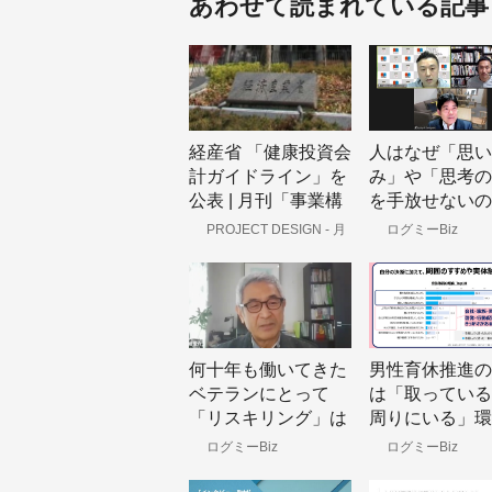
あわせて読まれている記事
経産省 「健康投資会
人はなぜ「思い
計ガイドライン」を
み」や「思考の
公表 | 月刊「事業構
を手放せないの
想」事業構想ニュー
か？ アンラー
PROJECT DESIGN - 月
ログミーBiz
刊「事業構想」オンライン
ス
プロが説く、自
身を客観視する
何十年も働いてきた
男性育休推進の
ベテランにとって
は「取っている
「リスキリング」は
周りにいる」環
綺麗事 10年先の仕
り 会社・上司
ログミーBiz
ログミーBiz
事が見えない時代の
業員それぞれに
キャリア考
6つのアプロー