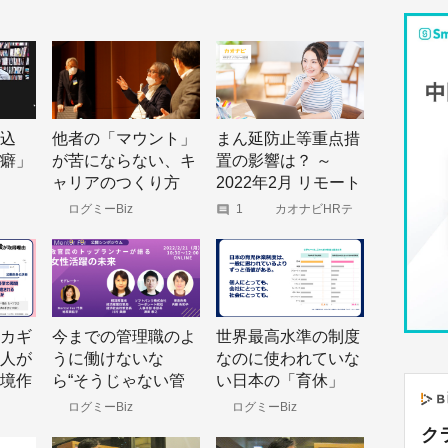
込
他者の「マウント」
まん延防止等重点措
癖」
が苦にならない、キ
置の影響は？ ～
ャリアのつくり方
2022年2月 リモート
ンの
吉岡秀人医師が語
ワーク実態調査＜後
ログミーBiz
1
カオナビHRテ
クノロジー総研
分自
る、「領域をまたい
編＞～
コツ
だ才能開発」の大切
さ
カギ
今までの管理職のよ
世界最高水準の制度
人が
うに働けないな
なのに使われていな
境作
ら“そうじゃない管
い日本の「育休」
・従
理職像”を目指して
男性取得者が誤解し
ログミーBiz
ログミーBiz
効く
いい 女性が活躍す
ていた、“休み”なん
ク
チ
る職場を作る「まず
てない0歳児との時