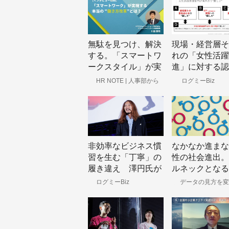
無駄を見つけ、解決
現場・経営層そ
する。「スマートワ
れの「女性活躍
ークスタイル」が実
進」に対する認
現する本当の “働き
ズレ 女性活躍
HR NOTE | 人事部から
ログミーBiz
企業成長を応援するメディ
方改革”とは｜NTT
1.0→2.0へ移
ア
コミュニケーション
ために、必要な
ズ川田
色合わせ”
非効率なビジネス慣
なかなか進まな
習を生む「丁寧」の
性の社会進出。
履き違え 澤円氏が
ルネックとなる
説く「やめること」
非正規雇用比率
ログミーBiz
データの見方を変
方に！ | データのじ
の判断基準
さと役員比率の
にある！