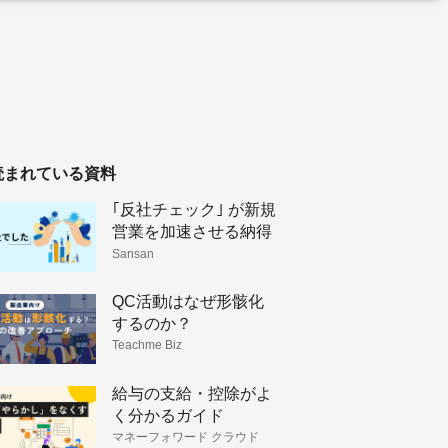
読まれている資料
｢反社チェック｣ が新規
営業を加速させる納得
理由
Sansan
QC活動はなぜ形骸化
するのか？
Teachme Biz
給与の支給・控除がよ
く分かるガイド
マネーフォワード クラウド