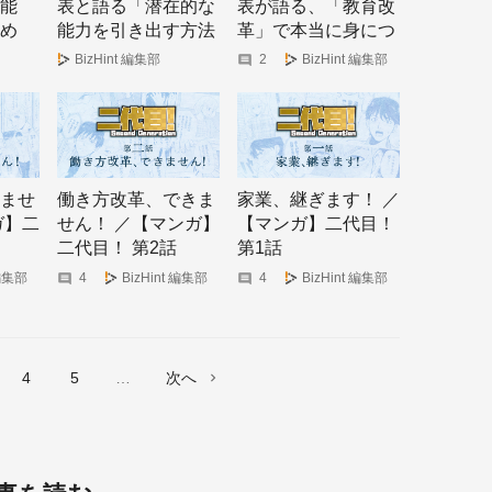
能
表と語る「潜在的な
表が語る、「教育改
め
能力を引き出す方法
革」で本当に身につ
・マ
とは」
けたい力とは？
BizHint 編集部
2
BizHint 編集部
ませ
働き方改革、できま
家業、継ぎます！ ／
ガ】二
せん！ ／【マンガ】
【マンガ】二代目！
二代目！ 第2話
第1話
 編集部
4
BizHint 編集部
4
BizHint 編集部
4
5
次へ