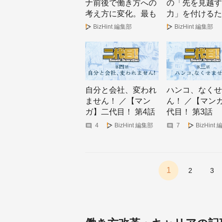
ナ前後で働き方への
の「先を見越す
考え方に変化。最も
力」を付けるた
重視することが給与
の、新しい組織
BizHint 編集部
BizHint 編集部
→テレワークへ
ネジメント論
自分と会社、変われ
ハンコ、なくせ
ません！ ／【マン
ん！ ／【マン
ガ】二代目！ 第4話
代目！ 第3話
4
BizHint 編集部
7
BizHint
1
2
3