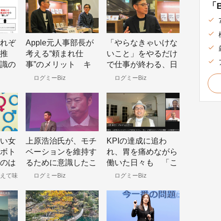
「B
やってみる」のマイ
間
ンドセット
れぞ
Apple元人事部長が
「やらなきゃいけな
推
考える“頼まれ仕
いこと」をやるだけ
識の
事”のメリット キ
で仕事が終わる、日
ャリアの80％を決め
本の働き方改革 会
ログミーBiz
ログミーBiz
行する
る「偶然」をつかむ
社を使って働きなが
“景
人の共通点
ら「やりたいこと」
を叶える思考法
い女
上原浩治氏が、モチ
KPIの達成に追わ
ボト
ベーションを維持す
れ、胃を痛めながら
のは
るために意識したこ
働いた日々も 「こ
の高
と 日米で21年の現
んまりメソッド」仕
えて味
ログミーBiz
ログミーBiz
かん
低さ
役生活を可能にし
掛け人が、人生を変
た、気持ちの高め方
えるために“捨て
た”思考