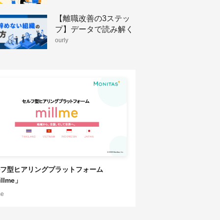
HRソリューション
【離職改善の3ステッ
プ】データで読み解く
人が辞めない組織のつ
ourly
くり方
フ型ヒアリングプラットフォーム
llme」
me