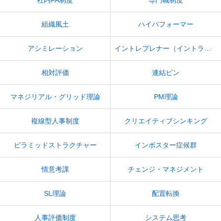
社内FA制度
専門職制度
組織風土
ハイパフォーマー
アシミレーション
イントレプレナー（イントラプレナー）
相対評価
連結ピン
マネジリアル・グリッド理論
PM理論
複線型人事制度
クリエイティブシンキング
ピラミッドストラクチャー
インポスター症候群
情意考課
チェンジ・マネジメント
SL理論
配置転換
人事評価制度
システム思考