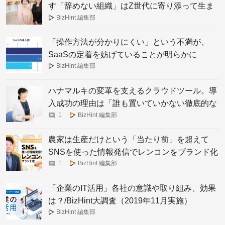
す「辞めない組織」はZ世代に寄り添って生ま
れた。
BizHint 編集部
「操作方法が分かりにくい」という不満が、
SaaSの定着を妨げていることが明らかに
BizHint 編集部
ハナマルキの変革を支えるクラウドツール。導
入成功の理由は「誰も置いていかない徹底的な
サポート力」
1
BizHint 編集部
農家は生産だけという「当たり前」を超えて
SNSを使った情報発信でレンコンをブランド化
1
BizHint 編集部
「企業のIT活用」各社の意識や取り組み、効果
は？/BizHint大調査（2019年11月実施）
BizHint 編集部