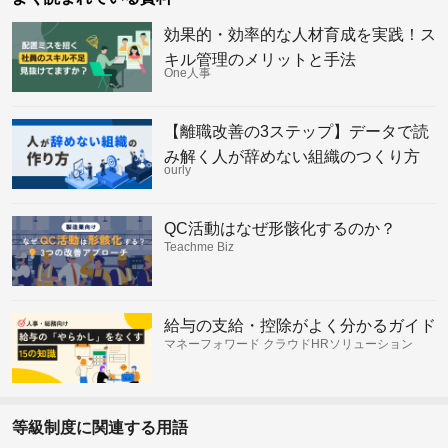
効果的・効率的な人材育成を実践！ス
キル管理のメリットと手法
One人事
【離職改善の3ステップ】データで読
み解く人が辞めない組織のつくり方
ourly
QC活動はなぜ形骸化するのか？
Teachme Biz
給与の支給・控除がよく分かるガイド
マネーフォワード クラウドHRソリューション
等級制度に関連する用語