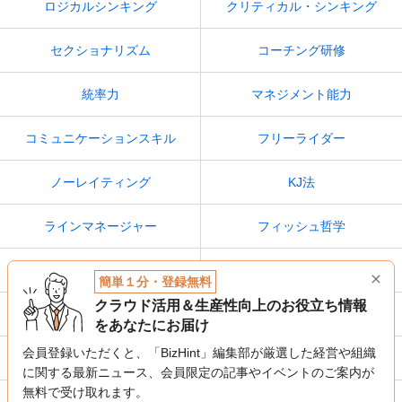
ロジカルシンキング
クリティカル・シンキング
セクショナリズム
コーチング研修
統率力
マネジメント能力
コミュニケーションスキル
フリーライダー
ノーレイティング
KJ法
ラインマネージャー
フィッシュ哲学
ピアプレッシャー
フィードフォワード
簡単１分・登録無料
クラウド活用＆生産性向上のお役立ち情報
SMARTの法則
オーナーシップ
をあなたにお届け
会員登録いただくと、「BizHint」編集部が厳選した経営や組織
ゼロベース思考
レコグニション
に関する最新ニュース、
会員限定の記事やイベントのご案内が
無料で受け取れます。