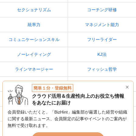
セクショナリズム
コーチング研修
統率力
マネジメント能力
コミュニケーションスキル
フリーライダー
ノーレイティング
KJ法
ラインマネージャー
フィッシュ哲学
ピアプレッシャー
フィードフォワード
簡単１分・登録無料
クラウド活用＆生産性向上のお役立ち情報
SMARTの法則
オーナーシップ
をあなたにお届け
会員登録いただくと、「BizHint」編集部が厳選した経営や組織
ゼロベース思考
レコグニション
に関する最新ニュース、
会員限定の記事やイベントのご案内が
無料で受け取れます。
ティール組織
ピア・ボーナス