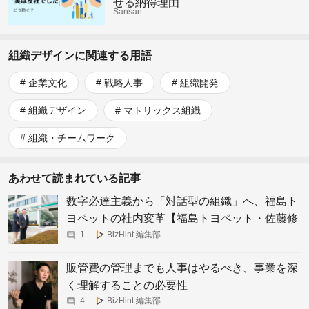
せる納得理由
Sansan
組織デザインに関連する用語
企業文化
戦略人事
組織開発
組織デザイン
マトリックス組織
組織・チームワーク
あわせて読まれている記事
数字必達主義から「対話型の組織」へ、福島ト
ヨペットの社内変革【福島トヨペット・佐藤修
朗社長/佐藤藍子副社長】
1
BizHint 編集部
販管費の管理までも人事はやるべき、事業を深
く理解することの必要性
4
BizHint 編集部