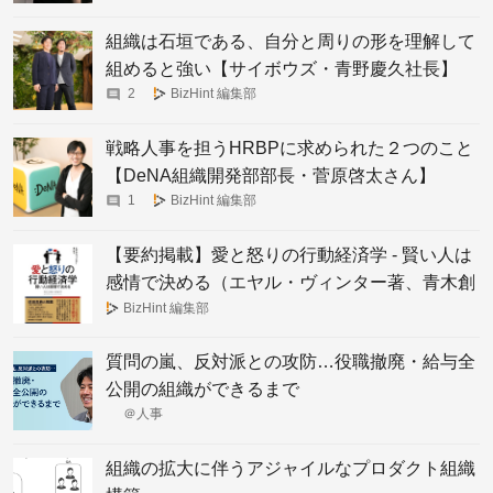
組織は石垣である、自分と周りの形を理解して
組めると強い【サイボウズ・青野慶久社長】
2
BizHint 編集部
戦略人事を担うHRBPに求められた２つのこと
【DeNA組織開発部部長・菅原啓太さん】
1
BizHint 編集部
【要約掲載】愛と怒りの行動経済学 - 賢い人は
感情で決める（エヤル・ヴィンター著、青木創
訳）
BizHint 編集部
質問の嵐、反対派との攻防…役職撤廃・給与全
公開の組織ができるまで
＠人事
組織の拡大に伴うアジャイルなプロダクト組織