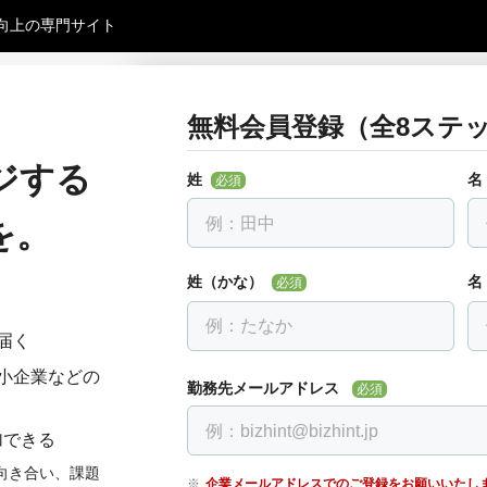
向上の専門サイト
無料会員登録（全8ステッ
お勤め先について教えて下さ
戻る
全ての項目を入力して下さい
ジする
姓
名
必須
勤務先名
必須
を。
会社名を入力し、下に出る候補を選んでください。
す。
姓（かな）
名
必須
届く
部署・役職正式名称
必須
小企業などの
勤務先メールアドレス
必須
加できる
電話番号
必須
向き合い、課題
企業メールアドレスでのご登録をお願いいたし