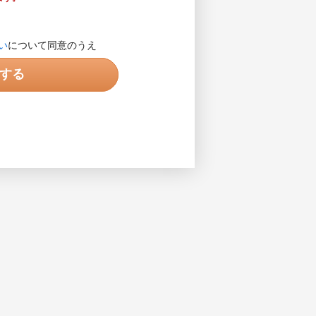
します。営業目的の電話ではありま
い
について同意のうえ
入力してください。入力例で示され
する