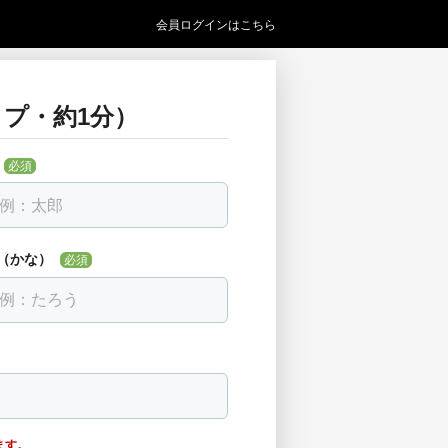
会員ログインはこちら
プ・約1分）
い
必須
必須
見つからない場合は「該当なし」を選べま
（かな）
必須
ます。