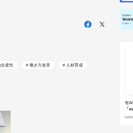
働生産性
働き方改革
人材育成
セル
「mi
mill