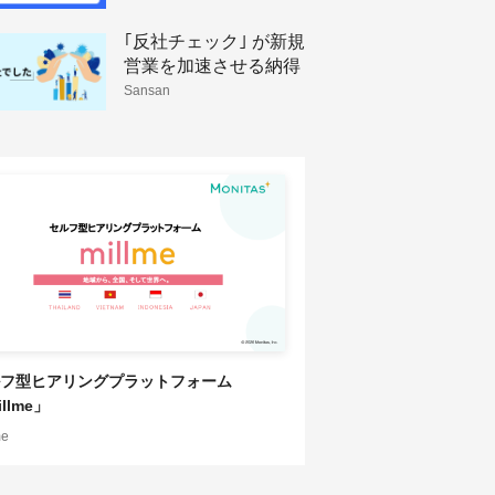
｢反社チェック｣ が新規
営業を加速させる納得
理由
Sansan
フ型ヒアリングプラットフォーム
llme」
me