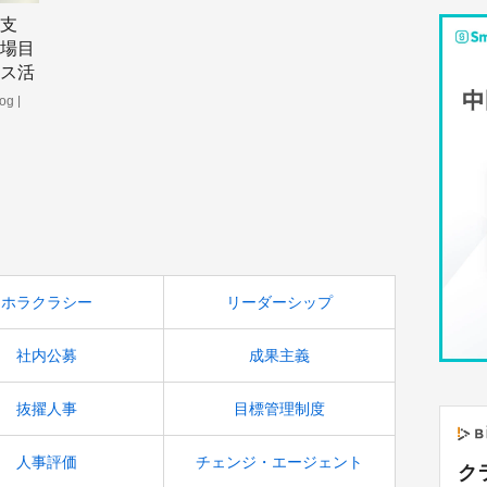
支
場目
ス活
og |
導入事例
をお届
ホラクラシー
リーダーシップ
社内公募
成果主義
抜擢人事
目標管理制度
人事評価
チェンジ・エージェント
ク