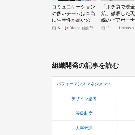
コミュニケーション
「ポチ袋で現金
の多いチームは本当
給」徹底した現
に生産性が高いの
線のピアボーナ
か？【―人事デー
用法
6
BizHint 編集部
2
Unipos bl
Uniposの
タ・ピープルアナリ
や最新情報
けします
ティクス最前線―】
組織開発の記事を読む
パフォーマンスマネジメント
デザイン思考
等級制度
人事考課