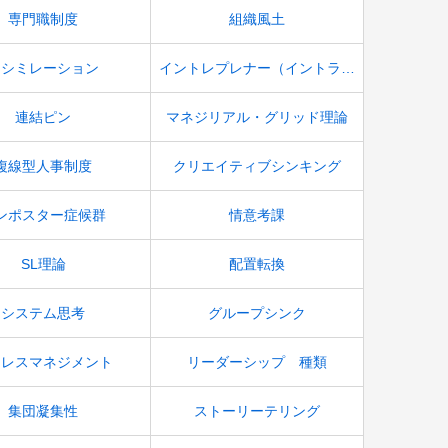
専門職制度
組織風土
アシミレーション
イントレプレナー（イントラプレナー）
連結ピン
マネジリアル・グリッド理論
複線型人事制度
クリエイティブシンキング
ンポスター症候群
情意考課
SL理論
配置転換
システム思考
グループシンク
トレスマネジメント
リーダーシップ 種類
集団凝集性
ストーリーテリング