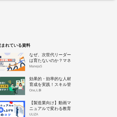
読まれている資料
なぜ、次世代リーダー
は育たないのか？マネ
ージャーの「孤立」を
ManejaS
防ぐこれからの組織の
仕組み
効果的・効率的な人材
育成を実践！スキル管
理のメリットと手法
One人事
【製造業向け】動画マ
ニュアルで変わる教育
体制と技術伝承
ULIZA