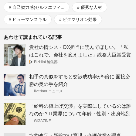
自己効力感(セルフエフィ...
優秀な人材
ヒューマンスキル
ピグマリオン効果
あわせて読まれている記事
貴社の情シス・DX担当に読んでほしい。「私
はこれで、会社を変えました」総務大臣賞受賞
者の日常
BizHint 編集部
相手の真似をすると交渉成功率が5倍に 面接必
勝の奥の手を紹介
livedoor ニュース
「給料の値上げ交渉」を実際にしているのは誰
なのか？IT業界について年齢・性別・出身地別
のデータを可視化するとこうなる
GIGAZINE
協約改定・新設では育児・介護休業が最多