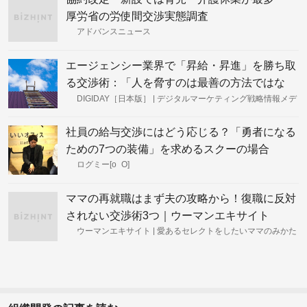
厚労省の労使間交渉実態調査
アドバンスニュース
エージェンシー業界で「昇給・昇進」を勝ち取
る交渉術：「人を脅すのは最善の方法ではな
い」 | DIGIDAY［日本版］
DIGIDAY［日本版］ | デジタルマーケティング戦略情報メデ
ィア
社員の給与交渉にはどう応じる？「勇者になる
ための7つの装備」を求めるスクーの場合
ログミー[o_O]
ママの再就職はまず夫の攻略から！復職に反対
されない交渉術3つ｜ウーマンエキサイト
ウーマンエキサイト | 愛あるセレクトをしたいママのみかた