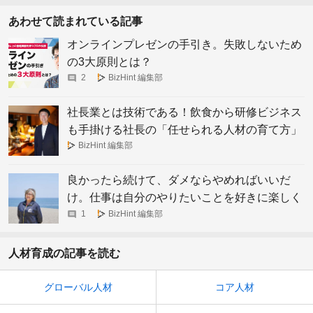
あわせて読まれている記事
オンラインプレゼンの手引き。失敗しないため
の3大原則とは？
2
BizHint 編集部
社長業とは技術である！飲食から研修ビジネス
も手掛ける社長の「任せられる人材の育て方」
BizHint 編集部
良かったら続けて、ダメならやめればいいだ
け。仕事は自分のやりたいことを好きに楽しく
やればいい。存続危機から全国水族館人気No.1
1
BizHint 編集部
への思考
人材育成の記事を読む
グローバル人材
コア人材