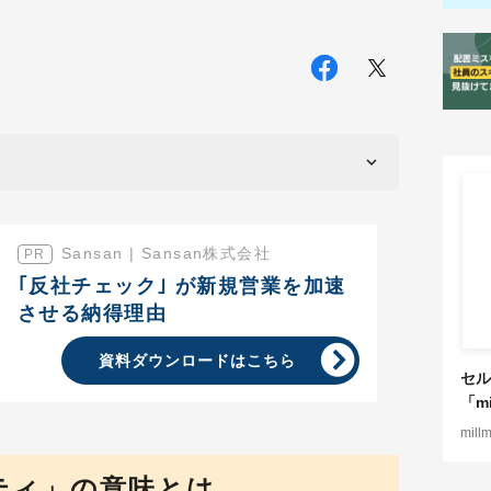
Sansan | Sansan株式会社
｢反社チェック｣ が新規営業を加速
させる納得理由
資料ダウンロードはこちら
セル
「mi
mill
ティ」の意味とは