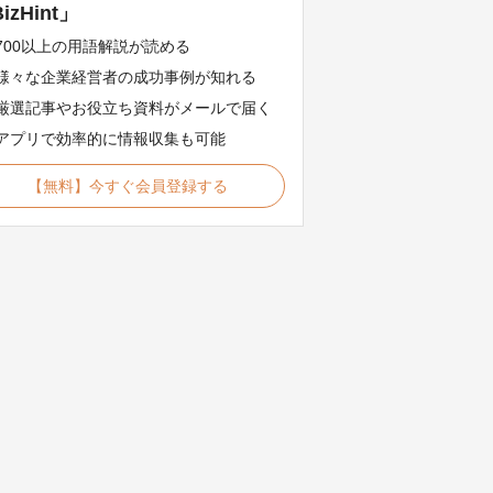
izHint」
700以上の用語解説が読める
様々な企業経営者の成功事例が知れる
厳選記事やお役立ち資料がメールで届く
アプリで効率的に情報収集も可能
【無料】今すぐ会員登録する