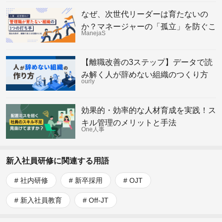
なぜ、次世代リーダーは育たないの
か？マネージャーの「孤立」を防ぐこ
ManejaS
れからの組織の仕組み
【離職改善の3ステップ】データで読
み解く人が辞めない組織のつくり方
ourly
効果的・効率的な人材育成を実践！ス
キル管理のメリットと手法
One人事
新入社員研修に関連する用語
社内研修
新卒採用
OJT
新入社員教育
Off-JT