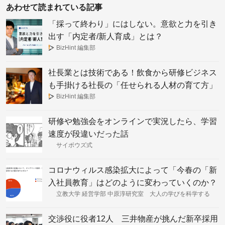
あわせて読まれている記事
「採って終わり」にはしない。意欲と力を引き
出す「内定者/新人育成」とは？
BizHint 編集部
社長業とは技術である！飲食から研修ビジネス
も手掛ける社長の「任せられる人材の育て方」
BizHint 編集部
研修や勉強会をオンラインで実況したら、学習
速度が段違いだった話
サイボウズ式
コロナウィルス感染拡大によって「今春の「新
入社員教育」はどのように変わっていくのか？
立教大学 経営学部 中原淳研究室 大人の学びを科学する
交渉役に役者12人 三井物産が挑んだ新卒採用