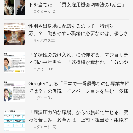
トを当てた 「男女雇用機会均等法の1期生」
が振り返る、バブルの始まり
ログミー[o_O]
性別や出身地に配慮するのって「特別対
応」？ 働きやすい職場に必要なのは、優しさ
ではなく知識
サイボウズ式
「多様性の受け入れ」に恐怖する、マジョリテ
ィ側の中年男性 「既得権が奪われ、自分のや
り方が否定される」という思い込み
ログミーBiz
Googleによる「日本で一番優秀なのは専業主婦
では？」の仮説 イノベーションを生む「多様
な知見」と、それを妨げる「経路依存性」
ログミーBiz
「同調圧力的な職場」からの脱却で生じる、変
わる苦しみ 変革とは、上司・担当者・組織す
べての“正しい”アップデート
ログミー[o_O]