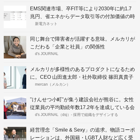
EMS関連市場、卒FIT等により2030年に約1.7
兆円、省エネからデータ取引等の付加価値の時
代へ、富士経済予測
新電力ネット
同じ舞台で障害者が活躍する意味。メルカリが
こだわる「企業と社員」の関係性
d's JOURNAL
メルカリが多様性のあるプロダクトになるため
に。CEO 山田進太郎・社外取締役 篠田真貴子
が「D&I」に見ているもの
mercan（メルカン）
"けんせつ小町"が集う建設会社が熊谷に。女性
従業員の平均勤続年数17.2年を達成している会
社づくりの秘訣とは
d's JOURNAL（dsj）- 採用で組織をデザインする
経営理念「Smile & Sexy」の追求。物語コーポ
レーションは、外国籍・LGBT人財など広く受