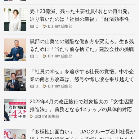
売上23億減、残った主要社員4名との再出発。
辿り着いたのは「社員の幸福」「経済効率性」
の同時実現
1
BizHint 編集部
黒部の山奥での過酷な働き方を変えろ。生き残
るために「当たり前を捨てた」建設会社の挑戦
1
BizHint 編集部
「社員の幸せ」を追求する社長の覚悟。中小企
業の働き方改革は、怒号や悔し涙を乗り越えて
3
BizHint 編集部
2022年4月の改正施行で対象拡大の「女性活躍
推進法」。義務となる4ステップの具体的対応
BizHint 編集部
「多様性は面白い」。DACグループ石川社長が