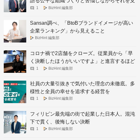
語る公平な組織づくりと苦悩しながらそれを支
えた女性役員の歩み
1
BizHint 編集部
Sansan調べ、「BtoBブランドイメージが高い
企業ランキング」から見えること
BizHint 編集部
コロナ禍で2店舗をクローズ。従業員から「早
く決断したほうがいいですよ」と進言するほど
「人にやさしい」佰食屋のカルチャーとは。
1
BizHint 編集部
社員の大量引抜きで気付いた理念の未徹底。多
様性と全員の幸せを追求する経営を
1
BizHint 編集部
フィリピン最先端の街で起業した日本人。混沌
下で貫く、後悔しない決断
1
BizHint 編集部