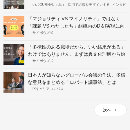
け入れ多様性ある組織に
d's JOURNAL（dsj）- 採用で組織をデザインする | インタビ
ュー
「マジョリティ VS マイノリティ」ではなく
「課題 VS わたしたち」組織内のD＆I実現に向
けて──メルカリ寶納×サイボウズ中根
サイボウズ式
「多様性のある職場だから、いい結果が出る」
わけではありません。まずは異文化理解から始
めよう──エリン・メイヤー
サイボウズ式
日本人が知らないグローバル会議の作法、多様
な意見をまとめる「ロバート議事法」とは
iXキャリアコンパス
次へ