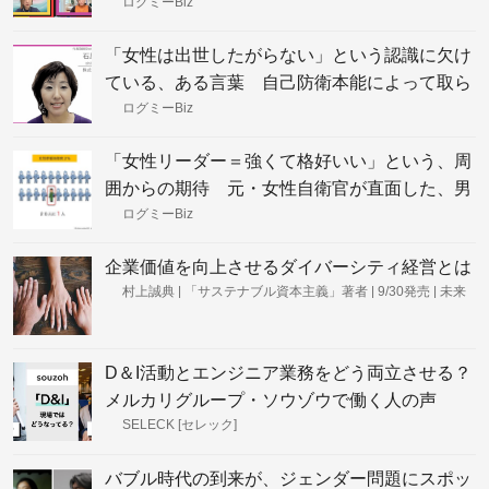
下がる精神”をどう乗り越えるか
ログミーBiz
「女性は出世したがらない」という認識に欠け
ている、ある言葉 自己防衛本能によって取ら
ざるを得ない「諦めの選択肢」
ログミーBiz
「女性リーダー＝強くて格好いい」という、周
囲からの期待 元・女性自衛官が直面した、男
性社会におけるギャップと葛藤
ログミーBiz
企業価値を向上させるダイバーシティ経営とは
村上誠典 | 「サステナブル資本主義」著者 | 9/30発売 | 未来
投資家｜note
D＆I活動とエンジニア業務をどう両立させる？
メルカリグループ・ソウゾウで働く人の声
SELECK [セレック]
バブル時代の到来が、ジェンダー問題にスポッ