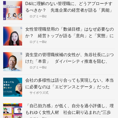
D&Iに理解のない管理職に、どうアプローチす
るべきか？ 先進企業の経営者が語る「異能」
を入れられない会社の末路
ログミーBiz
女性管理職登用の「数値目標」はなぜ必要なの
か？ 経営トップが語る「意向」と「実態」に
差が出る理由
ログミーBiz
資生堂の管理職候補の女性が、魚谷社長にぶつ
けた「本音」 ダイバーシティ推進を阻む、
「リーダー」に対する思い込み
ログミーBiz
会社の多様性は語り合っても実現しない。本当
に必要なのは「エビデンスとデータ」だった
サイボウズ式
「自己効力感」が低く、自分を過小評価し、埋
もれゆく女性人材 社会に刷り込まれた“三歩