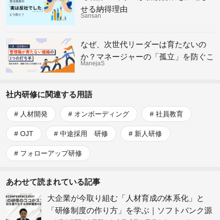
せる納得理由
Sansan
なぜ、次世代リーダーは育たないの
か？マネージャーの「孤立」を防ぐこ
ManejaS
れからの組織の仕組み
社内研修に関連する用語
人材開発
オンボーディング
社員教育
OJT
中途採用 研修
新人研修
フォローアップ研修
あわせて読まれている記事
大企業が今取り組む「人材育成の体系化」と
「研修制度の作り方」を学ぶ｜ソフトバンク源