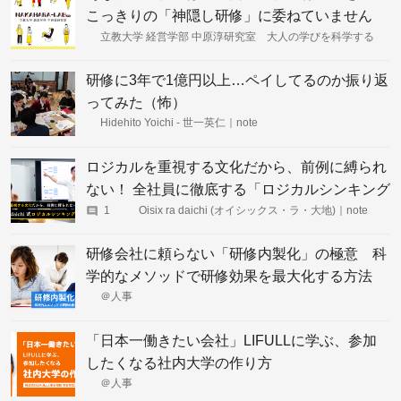
こっきりの「神隠し研修」に委ねていません
か？
立教大学 経営学部 中原淳研究室 大人の学びを科学する
研修に3年で1億円以上…ペイしてるのか振り返
ってみた（怖）
Hidehito Yoichi - 世一英仁｜note
ロジカルを重視する文化だから、前例に縛られ
ない！ 全社員に徹底する「ロジカルシンキング
研修」とは？
1
Oisix ra daichi (オイシックス・ラ・大地)｜note
研修会社に頼らない「研修内製化」の極意 科
学的なメソッドで研修効果を最大化する方法
＠人事
「日本一働きたい会社」LIFULLに学ぶ、参加
したくなる社内大学の作り方
＠人事