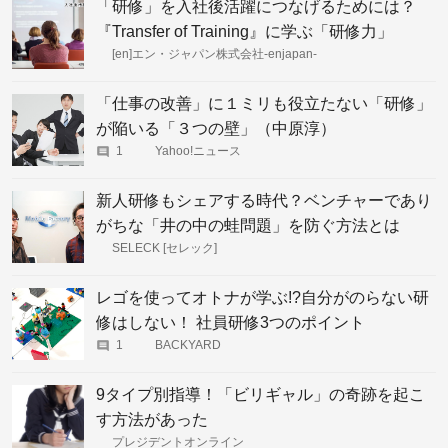
「研修」を入社後活躍につなげるためには？
『Transfer of Training』に学ぶ「研修力」
[en]エン・ジャパン株式会社-enjapan-
「仕事の改善」に１ミリも役立たない「研修」
が陥いる「３つの壁」（中原淳）
1
Yahoo!ニュース
新人研修もシェアする時代？ベンチャーであり
がちな「井の中の蛙問題」を防ぐ方法とは
SELECK [セレック]
レゴを使ってオトナが学ぶ!?自分がのらない研
修はしない！ 社員研修3つのポイント
1
BACKYARD
9タイプ別指導！「ビリギャル」の奇跡を起こ
す方法があった
プレジデントオンライン