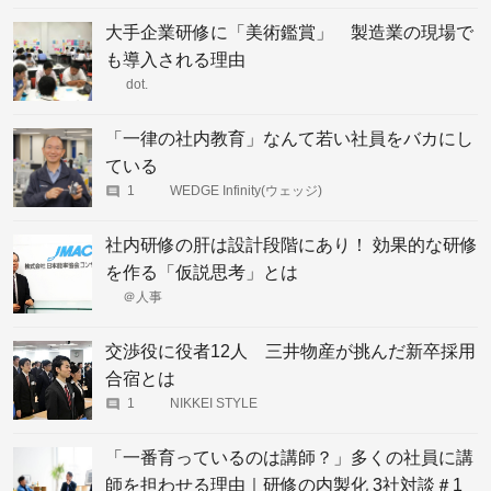
大手企業研修に「美術鑑賞」 製造業の現場で
も導入される理由
dot.
「一律の社内教育」なんて若い社員をバカにし
ている
1
WEDGE Infinity(ウェッジ)
社内研修の肝は設計段階にあり！ 効果的な研修
を作る「仮説思考」とは
＠人事
交渉役に役者12人 三井物産が挑んだ新卒採用
合宿とは
1
NIKKEI STYLE
「一番育っているのは講師？」多くの社員に講
師を担わせる理由｜研修の内製化 3社対談＃1