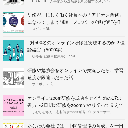
田・JTB櫻井・LMI川内 #HR NOTE
HR NOTE | 人事部から企業成長を応援するメディア
CONFERENCE2021
研修が、忙しく働く社員への「アドオン業務」
になってしまう問題 メンバーの“逃げ道”を作
らないための、企画者自身の積極的参加
ログミーBiz
1対500名のオンライン研修は実現するのか？理
論編①（5000字）
研修進化論(高松康平)｜note
研修や勉強会をオンラインで実況したら、学習
速度が段違いだった話
サイボウズ式
オンラインzoom研修を成功させるための17の
視点〜2日間の研修をzoomでやり切って見えて
きたこと〜
しむしむさん（志村智彦/zoom研修プロデューサー）
あなたの会社では「中間管理職の育成」を一日