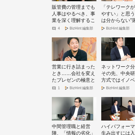
販管費の管理までも
「テレワークが
人事はやるべき、事
やすい」と思う
業を深く理解するこ
は分からない”
との必要性
し穴”
4
BizHint 編集部
BizHint 編集部
営業に行き詰まった
ネットワーク分
とき……会社を変え
その先、中央研
たプレゼンの極意と
方式ではイノベ
は？
ョンは起こらな
1
BizHint 編集部
BizHint 編集部
中間管理職と経営
ハイパフォーマ
陣、「情報の劣化」
生み出すには入