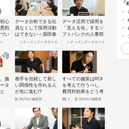
「B
初心
データ分析できる社
データ活用で採用を
悪戦
員なくして採用活動
「見える化」するソ
づい
はできない＜源田泰
フトバンクの人事部
を宿
之さん vol.2＞
門 ＜源田泰之さん
 –
シティズンデータサイエ
シティズンデータサイエ
ンスラボ
ンスラボ
プ」
vol.1＞
トカレ
。施
相手を信頼して新し
すべての施策はROI
ータ
い関係性を作れる人
を考えて行うべし、
と
が先に進む!?
費用対効果をどう考
えるか
BizHint 編集部
1
BizHint 編集部