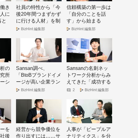
働き
社員の特性から「今
信頼構築の第一歩は
人に
後20年間つまずかず
「自分のことを話
落と
に行ける人材」を制
す」から始まる
定
BizHint 編集部
BizHint 編集部
析の
Sansan調べ、
Sansanの名刺ネッ
究所
「BtoBブランドイメ
トワーク分析からみ
ーシ
ージが高い企業ラン
えてきた「成功する
い
キング」から見える
ビジネスの出会い」
BizHint 編集部
2
BizHint 編集部
こと
の要件
ーを
経営から競争優位を
人事が「ピープルア
社後
作り出すには……サ
ナリティクス」を分