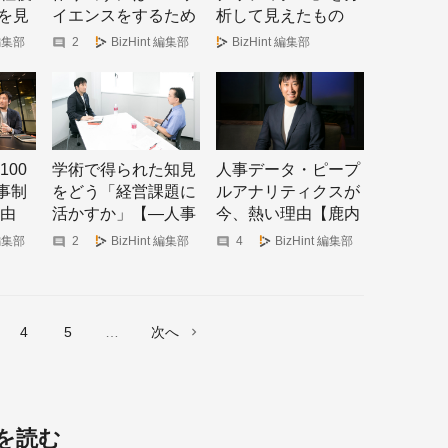
況を見
イエンスをするため
析して見えたもの
のデータ分析が欠か
【LINE・佐久間さ
 編集部
2
BizHint 編集部
BizHint 編集部
せない
ん/メルカリ・友部さ
ん/鹿内学さん座談
会】
00
学術で得られた知見
人事データ・ピープ
事制
をどう「経営課題に
ルアナリティクスが
由
活かすか」【―人事
今、熱い理由【鹿内
青野
データ・ピープルア
学さん 株式会社シン
 編集部
2
BizHint 編集部
4
BizHint 編集部
ナリティクス最前線
ギュレイト/ピープル
―】
アナリティクス&HR
テクノロジー協会 上
席研究員】
4
5
次へ
を読む