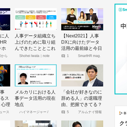
に人
人事データ組織立ち
【Next2021】人事
HR
上げのために取り組
DXに向けたデータ
キホ
んできたこととこれ
活用の最前線と今日
-
から
から取り組む第一歩
事部から
Shohei Iwata｜note
1
SmartHR mag.
メディ
事
メルカリにおける人
「会社が好きなのに
るス
事データ活用の現在
辞める人」の退職理
 心理
地点
由、把握できてる？
は必
人事データ活用のプ
ニュース
ハイマネージャー /
5
アルムナイ情報
光)
HiManager｜note
特化型メディア｜
ロに聞く「退職デー
アルムナビ
powered by
ク
タ」の必要性
Official-Alumni.com