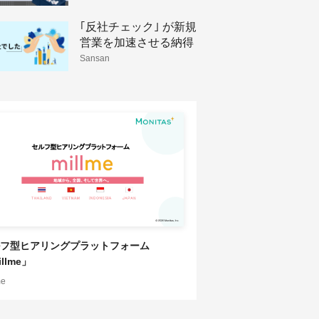
略構築
｢反社チェック｣ が新規
営業を加速させる納得
理由
Sansan
フ型ヒアリングプラットフォーム
llme」
me