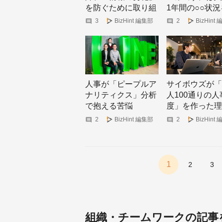
を防ぐために取り組
1年間の○○状
んだこと
るべし！
3
BizHint 編集部
2
BizHint
人事が「ピープルア
サイボウズが「1
ナリティクス」分析
人100通りの人
で抱える苦悩
度」を作った理
【LINE・佐久間さ
【サイボウズ・
2
BizHint 編集部
2
BizHint
ん/メルカリ・友部さ
慶久社長】
ん/鹿内学さん座談
会】
1
2
3
組織・チームワークの記事