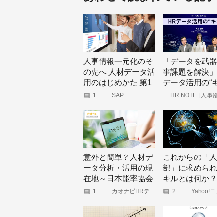
人事情報一元化のそ
「データを武器
の先へ 人材データ活
事課題を解決」
用のはじめかた 第1
データ活用の“
回：ピープルアナリ
ン”を学ぶ｜HR
1
SAP
HR NOTE | 人
企業成長を応援する
ティクスと人的資本
Study#15
ア
の情報開示
意外と簡単？人材デ
これからの「人
ータ分析・活用の現
部」に求められ
在地～日本能率協会
キルとは何か？
総合研究所との共同
学とデータ分析
1
カオナビHRテ
2
Yahoo!
クノロジー総研
個人(曽和利
調査から～
須の時代に