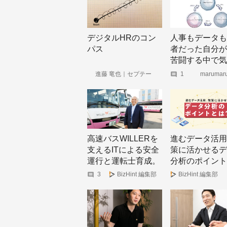
デジタルHRのコン
人事もデータも
パス
者だった自分が
苦闘する中で気
た「データに魂
進藤 竜也｜セプテー
1
marumaru
ニ・ホールディングス｜
Medium
す3つのステッ
note
#HRアドベン
ンダー2020
高速バスWILLERを
進むデータ活用
支えるITによる安全
策に活かせるデ
運行と運転士育成。
分析のポイント
「子どもに自慢でき
は？
3
BizHint 編集部
BizHint 編集部
る職場に」二代目の
思い