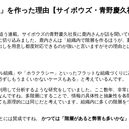
制度」を作った理由【サイボウズ・青野慶久
追う連載。サイボウズの青野慶久社長に鹿内さんが話を聞いていま
に切り込みました。鹿内さんは「組織内で階層を作るほうが、
出しを用意し都度対応できるのが強いと言いますがその理由と
ル組織」や「ホラクラシー」といったフラットな組織づくりに
必ずしもうまくいかないケースもある」と考えているんです。
利用して分析するような研究をしていました。ここ数年、非常
なんですね。多階層にすることで、情報の具体性と抽象性を各
ても原理的には同じだと考えています。組織内に多くの階層を
とには賛成ですね。
かつては「階層があると弊害も多いかな」