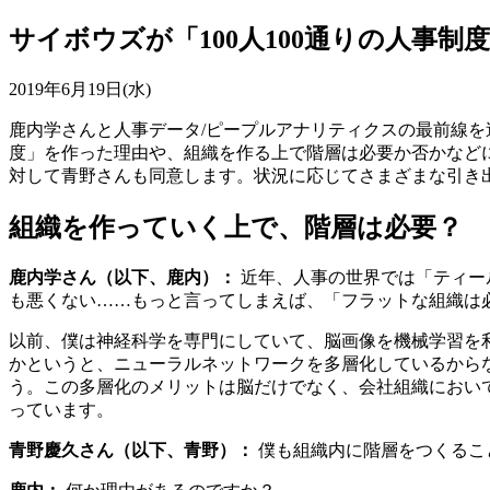
サイボウズが「100人100通りの人事
2019年6月19日(水)
鹿内学さんと人事データ/ピープルアナリティクスの最前線を
度」を作った理由や、組織を作る上で階層は必要か否かなど
対して青野さんも同意します。状況に応じてさまざまな引き
組織を作っていく上で、階層は必要？
鹿内学さん（以下、鹿内）：
近年、人事の世界では「ティー
も悪くない……もっと言ってしまえば、「フラットな組織は
以前、僕は神経科学を専門にしていて、脳画像を機械学習を
かというと、ニューラルネットワークを多層化しているから
う。この多層化のメリットは脳だけでなく、会社組織におい
っています。
青野慶久さん（以下、青野）：
僕も組織内に階層をつくるこ