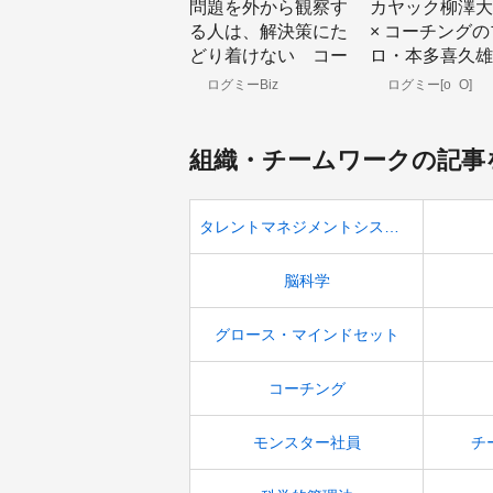
問題を外から観察す
カヤック柳澤大
る人は、解決策にた
× コーチングの
どり着けない コー
ロ・本多喜久雄
チングの第一人者が
考える、「経営
ログミーBiz
ログミー[o_O]
語る、ソリューショ
孤独」とコーチ
ンを作れる人の条件
要性
組織・チームワークの記事
タレントマネジメントシステム
脳科学
グロース・マインドセット
コーチング
モンスター社員
チ