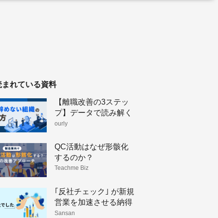
読まれている資料
【離職改善の3ステッ
プ】データで読み解く
人が辞めない組織のつ
ourly
くり方
QC活動はなぜ形骸化
するのか？
Teachme Biz
｢反社チェック｣ が新規
営業を加速させる納得
理由
Sansan