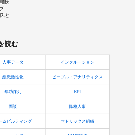
輔氏
プ
氏と
者の
の重
を読む
人事データ
インクルージョン
組織活性化
ピープル・アナリティクス
年功序列
KPI
面談
降格人事
ームビルディング
マトリックス組織