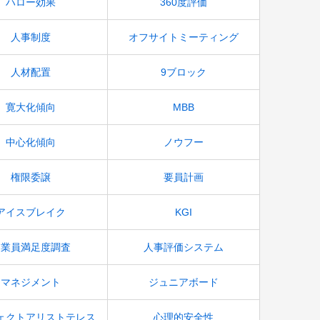
ハロー効果
360度評価
人事制度
オフサイトミーティング
人材配置
9ブロック
寛大化傾向
MBB
中心化傾向
ノウフー
権限委譲
要員計画
アイスブレイク
KGI
従業員満足度調査
人事評価システム
マネジメント
ジュニアボード
ェクトアリストテレス
心理的安全性