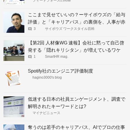
フィードフォースのnote
ここまで見せていいの？ーサイボウズの「給与
評価」と「キャリアパス」の裏側を、人事が赤
裸々に語る
3
サイボウズ ワークスタイル百科
【第2回 人材像WG 速報】会社に黙って自己啓
発する「隠れキリシタン」が増えているワケ
1
SmartHR mag.
Spotify社のエンジニア評価制度
hagino3000's blog
低迷する日本の社員エンゲージメント、調査で
解明されたキーワードとは?
マイナビニュース
奪うのは若手のキャリアパス、AIでプロの仕事