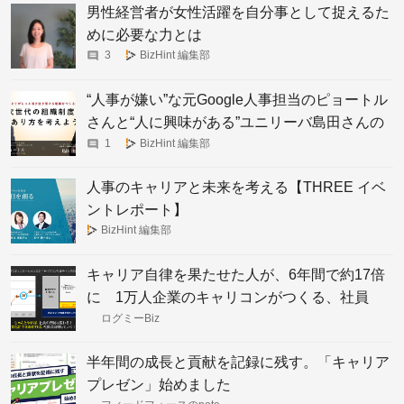
男性経営者が女性活躍を自分事として捉えるた
めに必要な力とは
3
BizHint 編集部
“人事が嫌い”な元Google人事担当のピョートル
さんと“人に興味がある”ユニリーバ島田さんの
対談から見える「次世代人事組織のあり方」
1
BizHint 編集部
人事のキャリアと未来を考える【THREE イベ
ントレポート】
BizHint 編集部
キャリア自律を果たせた人が、6年間で約17倍
に 1万人企業のキャリコンがつくる、社員
が“勝手に”自律する文化
ログミーBiz
半年間の成長と貢献を記録に残す。「キャリア
プレゼン」始めました