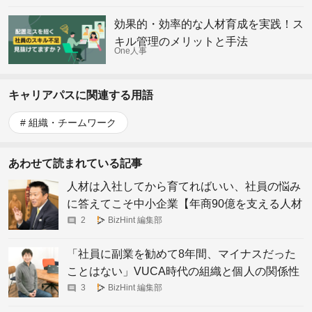
効果的・効率的な人材育成を実践！ス
キル管理のメリットと手法
One人事
キャリアパスに関連する用語
組織・チームワーク
あわせて読まれている記事
人材は入社してから育てればいい、社員の悩み
に答えてこそ中小企業【年商90億を支える人材
育成】
2
BizHint 編集部
「社員に副業を勧めて8年間、マイナスだった
ことはない」VUCA時代の組織と個人の関係性
とは？
3
BizHint 編集部