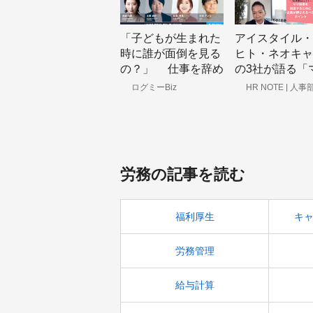
「子どもが生まれた
アイスタイル・
時に誰が面倒を見る
ヒト・ネオキャ
の？」 仕事を辞め
の3社が語る「
ることすら考えた、
活躍推進」での
ログミーBiz
HR NOTE | 人
企業成長を応援する
経営者たちの子育て
ント
ア
事情
労務の記事を読む
福利厚生
キ
労務管理
給与計算