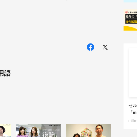
用語
セル
「mi
mill