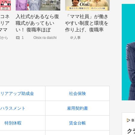
コネ
入社式があるなら復
「ママ社員」が働き
リア
職式があってもい
やすい制度と環境を
ママ
い！ 復職率ほぼ
作り上げ、復職率
ポイ
100%のOisix ra
100％を目指す～働
事部から
1
Oisix ra daichi
＠人事
メディ
(オイシックス・
daichiが目指す、マ
きやすい職場づくり
ラ・大地)｜note
マが働きやすい環境
～オイシックス編
づくり
ャリアアップ助成金
社会保険
ハラスメント
雇用契約書
特別休暇
賃金台帳
ク