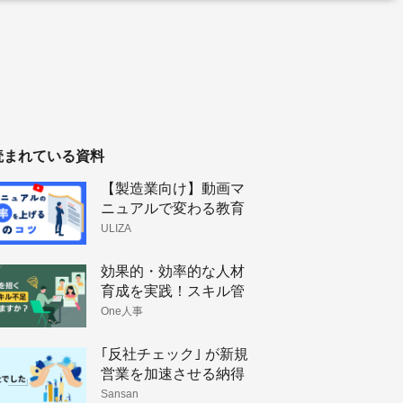
読まれている資料
【製造業向け】動画マ
ニュアルで変わる教育
体制と技術伝承
ULIZA
効果的・効率的な人材
育成を実践！スキル管
理のメリットと手法
One人事
｢反社チェック｣ が新規
営業を加速させる納得
理由
Sansan