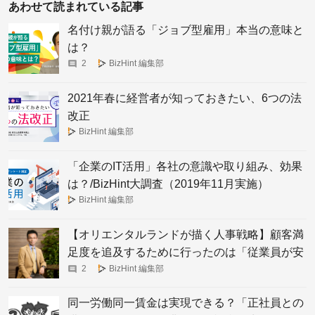
あわせて読まれている記事
名付け親が語る「ジョブ型雇用」本当の意味と
は？
2
BizHint 編集部
2021年春に経営者が知っておきたい、6つの法
改正
BizHint 編集部
「企業のIT活用」各社の意識や取り組み、効果
は？/BizHint大調査（2019年11月実施）
BizHint 編集部
【オリエンタルランドが描く人事戦略】顧客満
足度を追及するために行ったのは「従業員が安
心して働ける環境づくり」
2
BizHint 編集部
同一労働同一賃金は実現できる？「正社員との