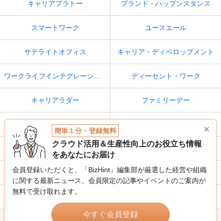
キャリアプラトー
プランド・ハップンスタンス
スマートワーク
ユースエール
サテライトオフィス
キャリア・ディベロップメント
ワークライフインテグレーション
ディーセント・ワーク
キャリアラダー
ファミリーデー
労働力人口
くるみん
簡単１分・登録無料
クラウド活用＆生産性向上のお役立ち情報
定年後再雇用
若者雇用促進法
をあなたにお届け
会員登録いただくと、「BizHint」編集部が厳選した経営や組織
障害者雇用促進法
休み方改革
に関する最新ニュース、
会員限定の記事やイベントのご案内が
無料で受け取れます。
フリーアドレス
高度プロフェッショナル制度
今すぐ会員登録