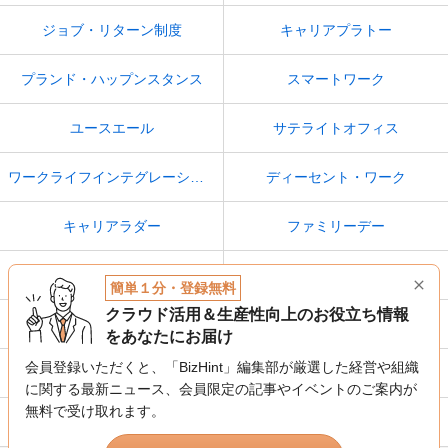
ジョブ・リターン制度
キャリアプラトー
プランド・ハップンスタンス
スマートワーク
ユースエール
サテライトオフィス
ワークライフインテグレーション
ディーセント・ワーク
キャリアラダー
ファミリーデー
労働力人口
くるみん
簡単１分・登録無料
クラウド活用＆生産性向上のお役立ち情報
定年後再雇用
若者雇用促進法
をあなたにお届け
会員登録いただくと、「BizHint」編集部が厳選した経営や組織
障害者雇用促進法
休み方改革
に関する最新ニュース、
会員限定の記事やイベントのご案内が
無料で受け取れます。
フリーアドレス
高度プロフェッショナル制度