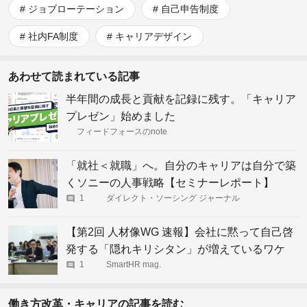
ジョブローテーション
自己申告制度
社内FA制度
キャリアデザイン
あわせて読まれている記事
半年間の成長と貢献を記録に残す。「キャリア
プレゼン」始めました
フィードフォースのnote
「就社＜就職」へ。自分のキャリアは自分で築
くソニーの人事戦略【セミナーレポート】
1
ダイレクト・ソーシング ジャーナル
【第2回 人材像WG 速報】会社に黙って自己啓
発する「隠れキリシタン」が増えているワケ
1
SmartHR mag.
働き方改革・キャリアの記事を読む