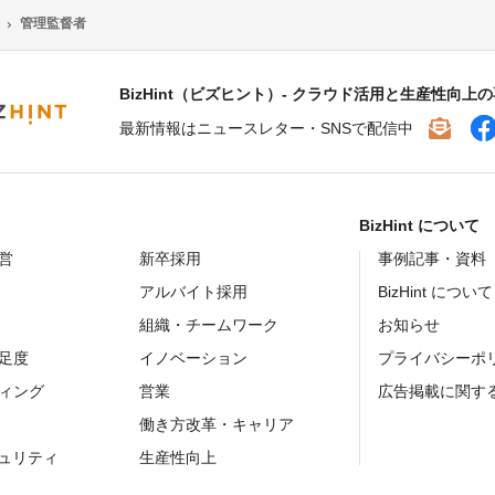
管理監督者
BizHint（ビズヒント）- クラウド活用と生産性向上
最新情報はニュースレター・SNSで配信中
BizHint について
営
新卒採用
事例記事・資料
アルバイト採用
BizHint について
組織・チームワーク
お知らせ
足度
イノベーション
プライバシーポ
ィング
営業
広告掲載に関す
働き方改革・キャリア
キュリティ
生産性向上