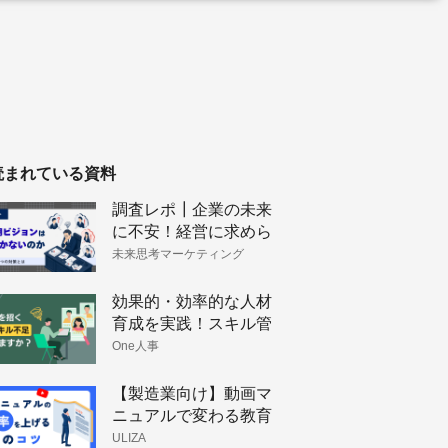
読まれている資料
調査レポ┃企業の未来
に不安！経営に求めら
れるビジョン策定と戦
未来思考マーケティング
略構築
効果的・効率的な人材
育成を実践！スキル管
理のメリットと手法
One人事
【製造業向け】動画マ
ニュアルで変わる教育
体制と技術伝承
ULIZA