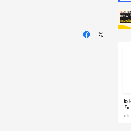
セル
「mi
mill