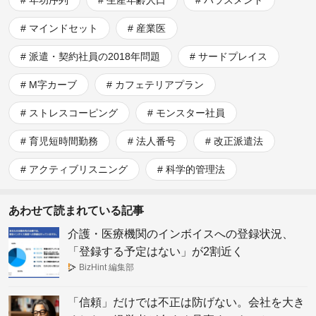
年功序列
生産年齢人口
ハラスメント
マインドセット
産業医
派遣・契約社員の2018年問題
サードプレイス
M字カーブ
カフェテリアプラン
ストレスコーピング
モンスター社員
育児短時間勤務
法人番号
改正派遣法
アクティブリスニング
科学的管理法
あわせて読まれている記事
介護・医療機関のインボイスへの登録状況、
「登録する予定はない」が2割近く
BizHint 編集部
「信頼」だけでは不正は防げない。会社を大き