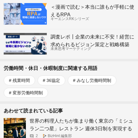
＜漫画で読む＞本当に誰もが手軽に使
えるRPA
キーエンスRKシリーズ
調査レポ┃企業の未来に不安！経営に
求められるビジョン策定と戦略構築
未来思考マーケティング
労働時間・休日・休暇制度に関連する用語
残業時間
36協定
みなし労働時間制
変形労働時間制
あわせて読まれている記事
世界の料理人たちが集まり働く東京の「ミシュ
ラン二つ星」レストラン 週休3日制を実現する
プロフェッショナル・チームの作り方
2
BizHint 編集部