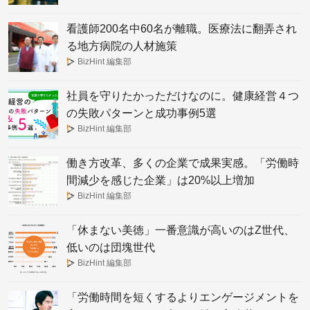
看護師200名中60名が離職。医療法に翻弄され
る地方病院の人材施策
BizHint 編集部
社員を守りたかっただけなのに。健康経営４つ
の失敗パターンと成功事例5選
BizHint 編集部
働き方改革、多くの企業で成果実感。「労働時
間減少を感じた企業」は20%以上増加
BizHint 編集部
「休まない美徳」一番意識が高いのはZ世代、
低いのは団塊世代
BizHint 編集部
「労働時間を短くするよりエンゲージメントを