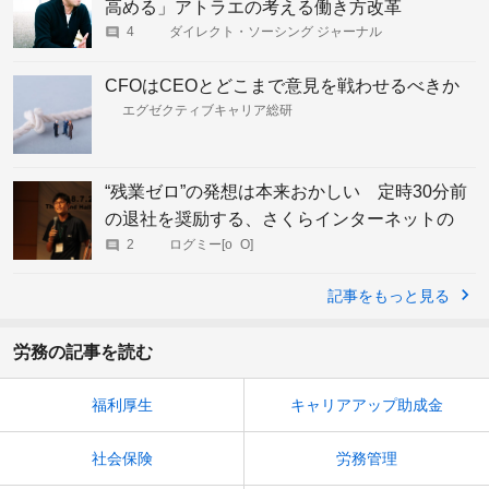
高める」アトラエの考える働き方改革
4
ダイレクト・ソーシング ジャーナル
CFOはCEOとどこまで意見を戦わせるべきか
エグゼクティブキャリア総研
“残業ゼロ”の発想は本来おかしい 定時30分前
の退社を奨励する、さくらインターネットの
「さぶりこ」制度
2
ログミー[o_O]
記事をもっと見る
労務の記事を読む
福利厚生
キャリアアップ助成金
社会保険
労務管理