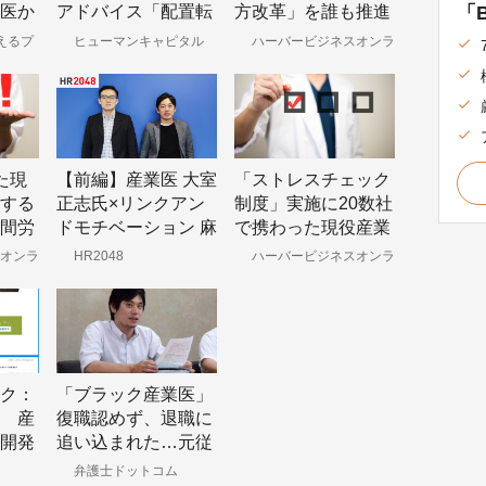
「B
医か
アドバイス「配置転
方改革」を誰も推進
換が望ましい」
したがらない本当の
えるプ
ヒューマンキャピタル
ハーバービジネスオンラ
Online
イン
理由
た現
【前編】産業医 大室
「ストレスチェック
する
正志氏×リンクアン
制度」実施に20数社
間労
ドモチベーション 麻
で携わった現役産業
つの
野耕司氏「経営から
医だから気づいた3
オンラ
HR2048
ハーバービジネスオンラ
イン
『甘え』をなくす」
つの反省点
ク：
「ブラック産業医」
 産
復職認めず、退職に
開発
追い込まれた…元従
業員が提訴
弁護士ドットコム