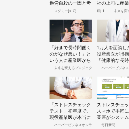
過労自殺の一因と考
社の上司に産業
えられる上司部下
ら伝えたいこと
ログミー[o_O]
1
未来を変
ロジェクト
の“間合い”
「好きで長時間働く
1万人を面談し
のがなぜ悪い！」と
役産業医が指摘
いう人に産業医から
「健康的な長時
伝えたいこと
働」のための3
未来を変えるプロジェク
ハーバービジネス
ト
イン
提案
「ストレスチェック
ストレスチェッ
テスト」初年度で、
スマホで手軽に
現役産業医が本当に
業医がシステム
伝えたかったたった
ハーバービジネスオンラ
毎日新聞
イン