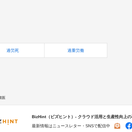
過労死
過重労働
業医
BizHint（ビズヒント）- クラウド活用と生産性向上
最新情報はニュースレター・SNSで配信中