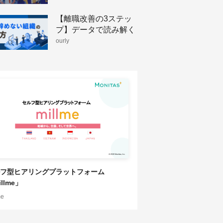
【離職改善の3ステッ
プ】データで読み解く
人が辞めない組織のつ
ourly
くり方
フ型ヒアリングプラットフォーム
llme」
me