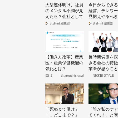
大型連休明け、社員
今日からできる
のメンタル不調が見
経営。テレワー
えたら？会社として
見据えやるべき
向き合うための基礎
まとめ
BizHint 編集部
BizHint 編集部
知識
【働き方改革】産業
長時間労働を撲
医・産業保健機能の
きる会社の特徴
強化とは？
業医が思うこと
2
sharoushisignal
NIKKEI STYLE
｜note
「死ぬまで働け」
「誰か私のケア
「…どこまで？」
てくれ！」と嘆