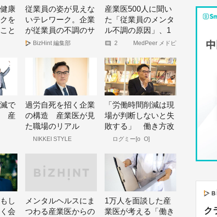
健康
従業員の姿が見えな
産業医500人に聞い
クを
いテレワーク。企業
た「従業員のメンタ
こと
が従業員の不調のサ
ル不調の原因」、1
インに気づくには？
位は長時間労働では
BizHint 編集部
2
MedPeer メドピ
ア株式会社
なく「上司との人間
関係」
滅で
過労自死を招く企業
「労働時間削減は現
 産
の構造 産業医が見
場が判断しないと失
た職場のリアル
敗する」 働き方改
革で生じた“残業の
NIKKEI STYLE
ログミー[o_O]
不透明化”を解決す
るヒント
もし
メンタルヘルスにま
1万人を面談した産
ク
く会
つわる産業医からの
業医が考える「働き