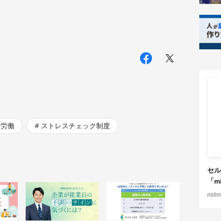
重労働
ストレスチェック制度
セル
「mi
mill