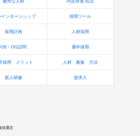
優秀な人材
内定辞退 防止
ayインターンシップ
採用ツール
採用計画
人材採用
OB・OG訪問
通年採用
卒採用 メリット
人材 募集 方法
新人研修
逆求人
媒体選定