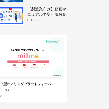
くり方
【製造業向け】動画マ
ニュアルで変わる教育
体制と技術伝承
ULIZA
フ型ヒアリングプラットフォーム
llme」
me