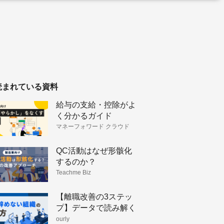
読まれている資料
給与の支給・控除がよ
く分かるガイド
マネーフォワード クラウド
HRソリューション
QC活動はなぜ形骸化
するのか？
Teachme Biz
【離職改善の3ステッ
プ】データで読み解く
人が辞めない組織のつ
ourly