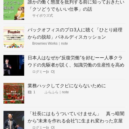
誰かの働く態度を批判する前に知っておきたい
「クソどうでもいい仕事」の話
サイボウズ式
バックオフィスのプロ3人に聴く「ひとり経理
からの脱却」パネルディスカッション
Brownies Works｜note
日本人はなぜか“反復労働”を好むーー人事クラ
ウドの先駆者が説く、知識労働の生産性を高め
る方法
ログミー[o_O]
業務ハックしてクビにならないために
1
ふらふら｜note
「社長にはもうついていけません」 真っ暗闇
から“未来を作れる会社”に生まれ変わった京屋
染物店の業務改革
ログミー[o_O]