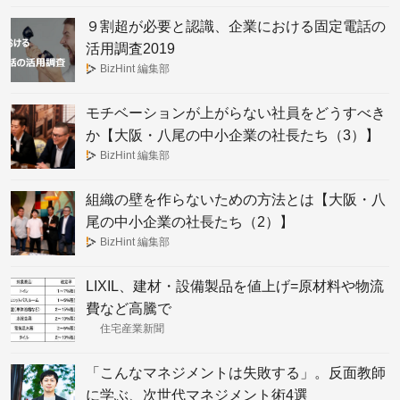
９割超が必要と認識、企業における固定電話の
活用調査2019
BizHint 編集部
モチベーションが上がらない社員をどうすべき
か【大阪・八尾の中小企業の社長たち（3）】
BizHint 編集部
組織の壁を作らないための方法とは【大阪・八
尾の中小企業の社長たち（2）】
BizHint 編集部
LIXIL、建材・設備製品を値上げ=原材料や物流
費など高騰で
住宅産業新聞
「こんなマネジメントは失敗する」。反面教師
に学ぶ、次世代マネジメント術4選