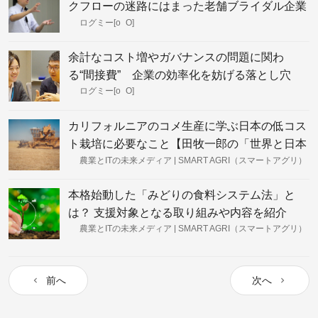
クフローの迷路にはまった老舗ブライダル企業
が業務改善できた理由
ログミー[o_O]
余計なコスト増やガバナンスの問題に関わ
る“間接費” 企業の効率化を妨げる落とし穴
ログミー[o_O]
カリフォルニアのコメ生産に学ぶ日本の低コス
ト栽培に必要なこと【田牧一郎の「世界と日本
のコメ事情」vol.17】
農業とITの未来メディア | SMART AGRI（スマートアグリ）
本格始動した「みどりの食料システム法」と
は？ 支援対象となる取り組みや内容を紹介
農業とITの未来メディア | SMART AGRI（スマートアグリ）
前へ
次へ