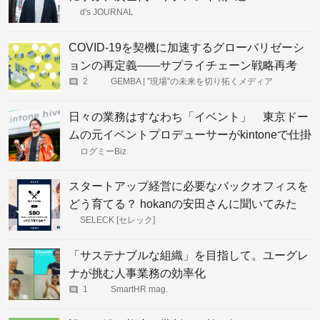
d's JOURNAL
COVID-19を契機に加速するグローバリゼーシ
ョンの再定義――サプライチェーン戦略再考
2
GEMBA | "現場"の未来を切り拓くメディア
日々の業務はすなわち「イベント」 東京ドー
ムの元イベントプロデューサーがkintoneで仕掛
けた業務改善
ログミーBiz
スタートアップ経営に必要なバックオフィスを
どう育てる？ hokanの安田さんに聞いてみた
SELECK [セレック]
「サステナブルな組織」を目指して。ユーグレ
ナが挑む人事業務の効率化
1
SmartHR mag.