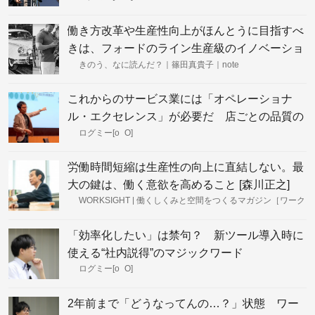
働き方改革や生産性向上がほんとうに目指すべ
きは、フォードのライン生産級のイノベーショ
ン
きのう、なに読んだ？｜篠田真貴子｜note
これからのサービス業には「オペレーショナ
ル・エクセレンス」が必要だ 店ごとの品質の
ばらつきを“個性”に変えるには
ログミー[o_O]
労働時間短縮は生産性の向上に直結しない。最
大の鍵は、働く意欲を高めること [森川正之]
WORKSIGHT | 働くしくみと空間をつくるマガジン［ワーク
サイト］
「効率化したい」は禁句？ 新ツール導入時に
使える“社内説得”のマジックワード
ログミー[o_O]
2年前まで「どうなってんの…？」状態 ワー