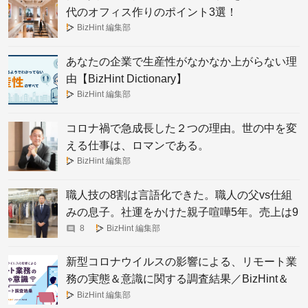
代のオフィス作りのポイント3選！
BizHint 編集部
あなたの企業で生産性がなかなか上がらない理
由【BizHint Dictionary】
BizHint 編集部
コロナ禍で急成長した２つの理由。世の中を変
える仕事は、ロマンである。
BizHint 編集部
職人技の8割は言語化できた。職人の父vs仕組
みの息子。社運をかけた親子喧嘩5年。売上は9
倍に
8
BizHint 編集部
新型コロナウイルスの影響による、リモート業
務の実態＆意識に関する調査結果／BizHint＆
Future of Work共同大調査（2020年4月実施）
BizHint 編集部