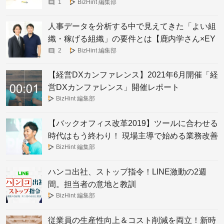
×EYアドバイザリー・アンド・コンサルティン
1
BizHint 編集部
グ吉田尚秀さん】
人事データを分析する中で見えてきた「よい組
織・稼げる組織」の要件とは【鹿内学さん×EY
アドバイザリー・アンド・コンサルティング吉
2
BizHint 編集部
田尚秀さん】
【経営DXカンファレンス】2021年6月開催「経
営DXカンファレンス」開催レポート
BizHint 編集部
【バックオフィス改革2019】ツールに合わせる
時代はもう終わり！ 現場主導で始める業務改善
BizHint 編集部
ハンコ出社、ストップ指令！LINE激動の2週
間。担当者の意地と教訓
BizHint 編集部
従業員の生産性向上＆コスト削減を両立！新時