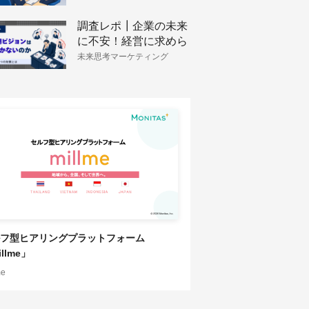
調査レポ┃企業の未来
に不安！経営に求めら
れるビジョン策定と戦
未来思考マーケティング
略構築
フ型ヒアリングプラットフォーム
llme」
me