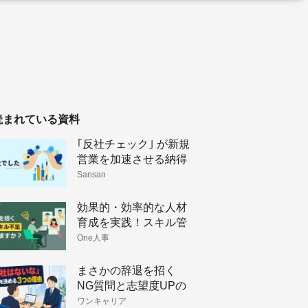
読まれている資料
｢反社チェック｣ が新規
営業を加速させる納得
理由
Sansan
効果的・効率的な人材
育成を実践！スキル管
理のメリットと手法
One人事
まさかの辞退を招く
NG質問と志望度UPの
コツ
ワンキャリア