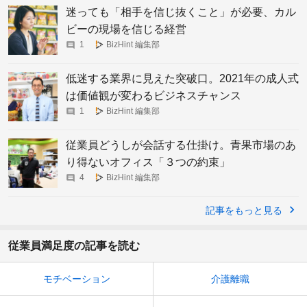
迷っても「相手を信じ抜くこと」が必要、カル
ビーの現場を信じる経営
1
BizHint 編集部
低迷する業界に見えた突破口。2021年の成人式
は価値観が変わるビジネスチャンス
1
BizHint 編集部
従業員どうしが会話する仕掛け。青果市場のあ
り得ないオフィス「３つの約束」
4
BizHint 編集部
記事をもっと見る
従業員満足度の記事を読む
モチベーション
介護離職