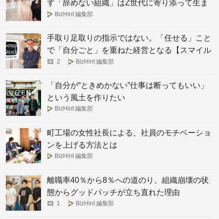
す「辞めない組織」はZ世代に寄り添って生ま
れた。
BizHint 編集部
手取り足取りの指示ではない。「任せる」こと
で「自分ごと」を重ねた経営となる【スマイル
ズ・遠山正道さん】
2
BizHint 編集部
「自分が“ときめかない”仕事は断ってもいい」
という風土を作りたい
BizHint 編集部
町工場の女性社長による、社員のモチベーショ
ンを上げる方法とは
BizHint 編集部
離職率40％から8％への道のり、組織崩壊の状
態からグッドパッチが立ち直れた理由
1
BizHint 編集部