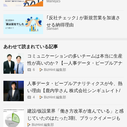
ManejaS
れからの組織の仕組み
｢反社チェック｣ が新規営業を加速さ
せる納得理由
Sansan
あわせて読まれている記事
コミュニケーションの多いチームは本当に生産
性が高いのか？【―人事データ・ピープルアナ
リティクス最前線―】
6
BizHint 編集部
人事データ・ピープルアナリティクスが今、熱
い理由【鹿内学さん 株式会社シンギュレイト/
ピープルアナリティクス&HR テクノロジー協
4
BizHint 編集部
会 上席研究員】
建設/仮設業界「働き方改革が進んでいる」と感
じていたのはたった3割、ブラックイメージも
固定
BizHint 編集部