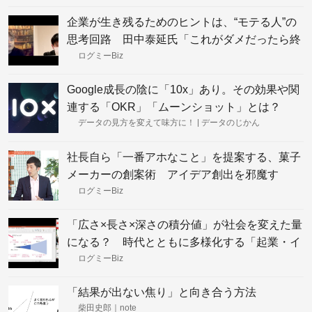
企業が生き残るためのヒントは、“モテる人”の
思考回路 田中泰延氏「これがダメだったら終
わりと思う人が多すぎる」
ログミーBiz
Google成長の陰に「10x」あり。その効果や関
連する「OKR」「ムーンショット」とは？
データの見方を変えて味方に！ | データのじかん
社長自ら「一番アホなこと」を提案する、菓子
メーカーの創案術 アイデア創出を邪魔す
る、“上司への発言”のハードルの超え方
ログミーBiz
「広さ×長さ×深さの積分値」が社会を変えた量
になる？ 時代とともに多様化する「起業・イ
ノベーションのあり方」
ログミーBiz
「結果が出ない焦り」と向き合う方法
柴田史郎｜note