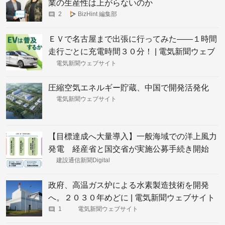
業の生産性は上がらないのか
2
BizHint 編集部
ＥＶで名古屋まで出張に行ってみた――１時間
走行ごとに充電時間３０分！ | 電気新聞ウェブ
サイト
電気新聞ウェブサイト
圧縮空気エネルギー貯蔵、中国で開発活発化
電気新聞ウェブサイト
【目標達成へ大量導入】一般海域での洋上風力
発電 経産省と国交省が実施公募手続き開始
建設通信新聞Digital
政府、高温ガス炉による水素製造技術を開発
へ。２０３０年めどに | 電気新聞ウェブサイト
1
電気新聞ウェブサイト