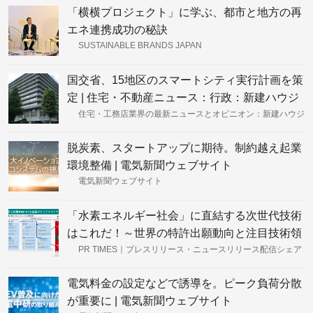
「横横プロジェクト」に学ぶ、都市と地方の再
エネ連携成功の秘訣
SUSTAINABLE BRANDS JAPAN
国交省、15地区のスマートシティ実行計画を策
定 | 住宅・不動産ニュース：行政：新建ハウジ
ングDIGITAL（新建新聞社）
住宅・工務店業界の最新ニュースとオピニオン：新建ハウジ
ングＤＩＧＩＴＡＬ（新建新聞社）
脱炭素、スタートアップに期待。制約越え起業
環境整備 | 電気新聞ウェブサイト
電気新聞ウェブサイト
「水素エネルギー社会」に直結する次世代技術
はこれだ！～世界の特許出願動向と注目技術領
域解説～｜アスタミューゼ株式会社のプレスリ
PR TIMES｜プレスリリース・ニュースリリース配信シェア
No.1
リース
電気料金の設定などで誘導を。ピーク負荷分散
が重要に | 電気新聞ウェブサイト