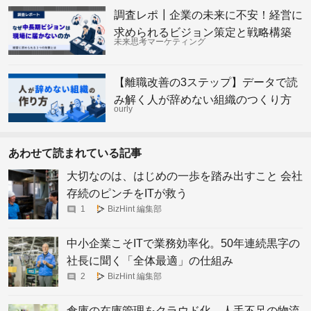
調査レポ┃企業の未来に不安！経営に
求められるビジョン策定と戦略構築
未来思考マーケティング
【離職改善の3ステップ】データで読
み解く人が辞めない組織のつくり方
ourly
あわせて読まれている記事
大切なのは、はじめの一歩を踏み出すこと 会社
存続のピンチをITが救う
1
BizHint 編集部
中小企業こそITで業務効率化。50年連続黒字の
社長に聞く「全体最適」の仕組み
2
BizHint 編集部
倉庫の在庫管理をクラウド化、人手不足の物流