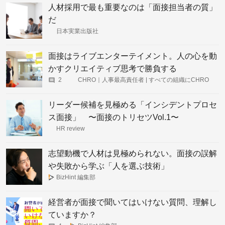
人材採用で最も重要なのは「面接担当者の質」
だ
日本実業出版社
面接はライブエンターテイメント。人の心を動
かすクリエイティブ思考で勝負する
2
CHRO｜人事最高責任者 | すべての組織にCHRO
を。最高の組織を創る方法
リーダー候補を見極める「インシデントプロセ
ス面接」 〜面接のトリセツVol.1〜
HR review
志望動機で人材は見極められない。面接の誤解
や失敗から学ぶ「人を選ぶ技術」
BizHint 編集部
経営者が面接で聞いてはいけない質問、理解し
ていますか？