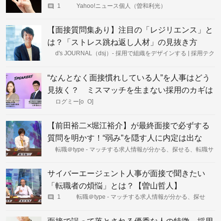
は
1
Yahoo!ニュース個人（曽和利光）
【面接質問集あり】注目の「レジリエンス」と
は？「ストレス跳ね返し人材」の見抜き方
d's JOURNAL（dsj）- 採用で組織をデザインする | 採用テク
ニック
“なんとなく面接慣れしている人”を人事はどう
見抜く？ ミスマッチを生まない採用のカギは
「丁寧さ」と「非効率」
ログミー[o_O]
【前田裕二×堀江裕介】が最終面接で必ずする
質問を明かす！“弱み”を隠す人に内定は出な
い……？
転職＠type - マッチする求人情報が分かる、探せる、転職サ
イト
サイバーエージェント人事が面接で聞きたい
「転職者の煩悩」とは？【曽山哲人】
1
転職＠type - マッチする求人情報が分かる、探せ
る、転職サイト