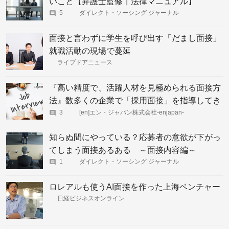
いこと【弁護士監修┃法律マニュアル】
5
ダイレクト・ソーシング ジャーナル
面接と言わずに学生を呼び出す「だまし面接」
就職活動の現場で蔓延
ライブドアニュース
『高い精度で、活躍人材を見極められる面接方
法』数多くの企業で「採用面接」を指導してき
た川上教授に聞く！
3
[en]エン・ジャパン株式会社-enjapan-
知らぬ間にやっている？応募者の意欲が下がっ
てしまう面接あるある ～面接内容編～
1
ダイレクト・ソーシング ジャーナル
ロレアルも使うAI面接を作った上海ベンチャー
日経ビジネスオンライン