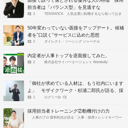
面接で誤って落とされる優秀な人の特徴 採用
担当者は「バランス型」を見逃すな
2
TENSHOCK 人気企業に転職するなら知っておき
たい情報まとめ [テンショック]
50年変わっていない面接をアップデート。候補
者を"口説く"サービスに込めた思想
2
ダイレクト・ソーシング ジャーナル
内定者が人事トップを逆面接してみた。
2
株式会社サイバーエージェント Wantedly
「御社が求めている人材は、もう社内にいます
よ」 モザイクワーク・杉浦二郎氏が語る、採
用活動の再定義
1
ログミー[o_O]
採用担当者トレーニング②動機付けの力
人事のプロ 曽和利光が語る「人事・採用トレンドキーワー
ド」」