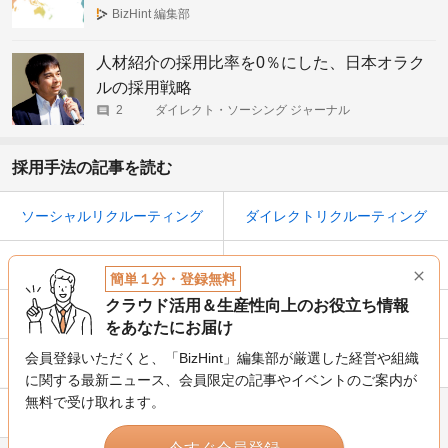
ム就業
BizHint 編集部
人材紹介の採用比率を0％にした、日本オラク
ルの採用戦略
2
ダイレクト・ソーシング ジャーナル
採用手法の記事を読む
ソーシャルリクルーティング
ダイレクトリクルーティング
リファラル採用
ヘッドハンティング会社一覧
簡単１分・登録無料
クラウド活用＆生産性向上のお役立ち情報
採用コンサルティング
求人媒体
をあなたにお届け
会員登録いただくと、「BizHint」編集部が厳選した経営や組織
人的資源
人材紹介
に関する最新ニュース、
会員限定の記事やイベントのご案内が
無料で受け取れます。
採用代行