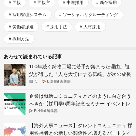
面接
面接官
中途採用
新卒採用
採用管理システム
ソーシャルリクルーティング
労働者派遣
採用手法
人材採用
採用方法
あわせて読まれている記事
100年続く鋳物工場に若手が集まった理由。祖
父が遺した「人を大切にする伝統」が次の成長
の礎に
5
BizHint 編集部
企業は就活コミュニティとどのように向き合う
べきか【採用学6周年記念セミナー イベントレ
ポート】
BizHint 編集部
【海外人事ニュース】タレントコミュニティ 採
用候補者との新しい関係性／増えるパートタイ