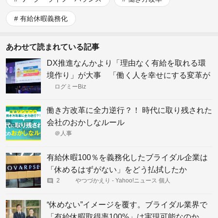
有給休暇義務化
あわせて読まれている記事
DX推進なんかより「理由なく有給を取れる環
境作り」が大事 「働く人を幸せにする変革が
最優先」と語る、サイボウズの事例
ログミーBiz
働き方改革に全力逆行？！ 時代に取り残された
会社のおかしなルール
＠人事
有給休暇100％を義務化したブライダル企業は
「休めるはずがない」をどう払拭したか
2
やつづかえり - Yahoo!ニュース 個人
“休めない”イメージを覆す。ブライダル業界で
「有給休暇取得率100%」は実現可能なのか。