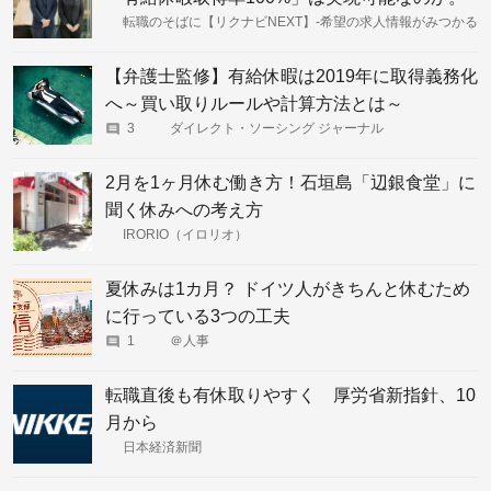
転職のそばに【リクナビNEXT】-希望の求人情報がみつかる
転職サイト-
【弁護士監修】有給休暇は2019年に取得義務化
へ～買い取りルールや計算方法とは～
3
ダイレクト・ソーシング ジャーナル
2月を1ヶ月休む働き方！石垣島「辺銀食堂」に
聞く休みへの考え方
IRORIO（イロリオ）
夏休みは1カ月？ ドイツ人がきちんと休むため
に行っている3つの工夫
1
＠人事
転職直後も有休取りやすく 厚労省新指針、10
月から
日本経済新聞