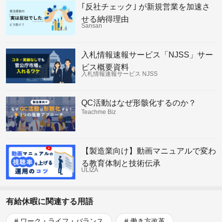
｢反社チェック｣ が新規営業を加速さ
せる納得理由
Sansan
入札情報速報サービス「NJSS」サー
ビス概要資料
入札情報速報サービス NJSS
QC活動はなぜ形骸化するのか？
Teachme Biz
【製造業向け】動画マニュアルで変わ
る教育体制と技術伝承
ULIZA
有給休暇に関連する用語
ワーク・ライフ・バランス
働き方改革