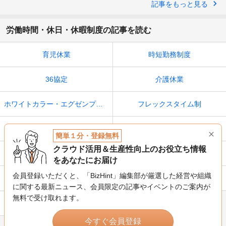
記事をもっと見る
労働時間・休日・休暇制度の記事を読む
育児休業
時短勤務制度
36協定
介護休業
ホワイトカラー・エグゼンプション
フレックスタイム制
裁量労働制
シフト勤務
簡単１分・登録無料
クラウド活用＆生産性向上のお役立ち情報
残業時間
みなし労働時間制
をあなたにお届け
会員登録いただくと、「BizHint」編集部が厳選した経営や組織
変形労働時間制
法定休日
に関する最新ニュース、
会員限定の記事やイベントのご案内が
無料で受け取れます。
年間休日
今すぐ会員登録