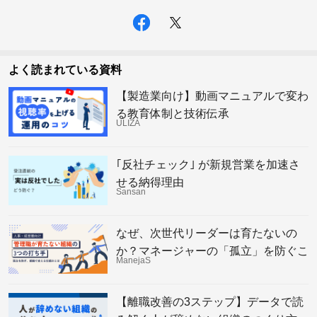
よく読まれている資料
【製造業向け】動画マニュアルで変わ
る教育体制と技術伝承
ULIZA
｢反社チェック｣ が新規営業を加速さ
せる納得理由
Sansan
なぜ、次世代リーダーは育たないの
か？マネージャーの「孤立」を防ぐこ
ManejaS
れからの組織の仕組み
【離職改善の3ステップ】データで読