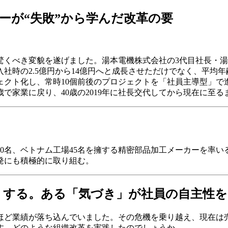
ーが“失敗”から学んだ改革の要
くべき変貌を遂げました。湯本電機株式会社の3代目社長・湯本
を入社時の2.5億円から14億円へと成長させただけでなく、平均
ェクト化し、常時10個前後のプロジェクトを「社員主導型」で
歳で家業に戻り、40歳の2019年に社長交代してから現在に至
本社70名、ベトナム工場45名を擁する精密部品加工メーカーを率い
発にも積極的に取り組む。
」する。ある「気づき」が社員の自主性
ほど業績が落ち込んでいました。その危機を乗り越え、現在は売上
す。どのような組織改革を実践したのでしょうか。