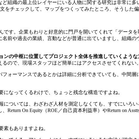
など組織の最上位レイヤーにいる人物に関する研究は非常に多
論文をチェックして、マップをつくってみたところ、そうした
んです。企業もわりと好意的に門戸を開いてくれて「データを
に名前や過去の業績、言動などが普通に出ていますし、組織の
ョンの中枢に位置してプロジェクト全体を推進していくような
えるので、現場スタッフほど簡単にはアクセスさせてくれない
パフォーマンスであるとかは詳細に分析できていても、中間層
要になってくるわけで、ちょっと残念な構造ですよね。
報については、わざわざ人材を測定しなくても、すでにいろい
n On Equity（ROE／自己資本利益率）やReturn on 
要素もありますよね。