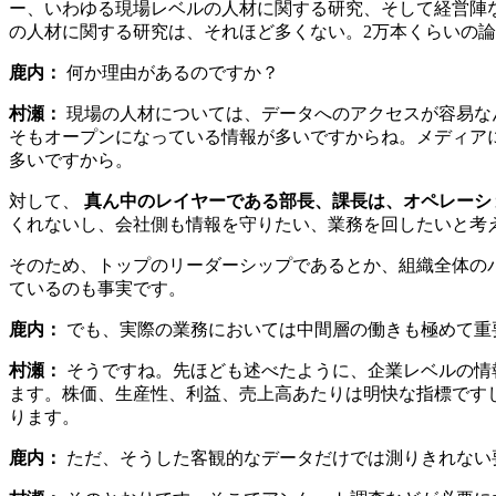
ー、いわゆる現場レベルの人材に関する研究、そして経営陣
の人材に関する研究は、それほど多くない。2万本くらいの
鹿内：
何か理由があるのですか？
村瀬：
現場の人材については、データへのアクセスが容易な
そもオープンになっている情報が多いですからね。メディア
多いですから。
対して、
真ん中のレイヤーである部長、課長は、オペレーシ
くれないし、会社側も情報を守りたい、業務を回したいと考
そのため、トップのリーダーシップであるとか、組織全体の
ているのも事実です。
鹿内：
でも、実際の業務においては中間層の働きも極めて重
村瀬：
そうですね。先ほども述べたように、企業レベルの情
ます。株価、生産性、利益、売上高あたりは明快な指標ですし、Retur
ります。
鹿内：
ただ、そうした客観的なデータだけでは測りきれない