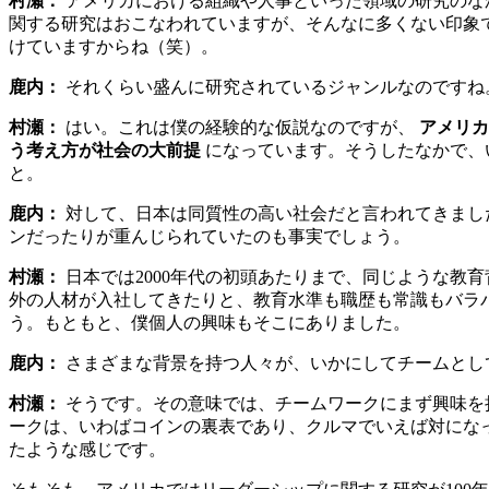
村瀬：
アメリカにおける組織や人事といった領域の研究のな
関する研究はおこなわれていますが、そんなに多くない印象
けていますからね（笑）。
鹿内：
それくらい盛んに研究されているジャンルなのですね
村瀬：
はい。これは僕の経験的な仮説なのですが、
アメリカ
う考え方が社会の大前提
になっています。そうしたなかで、
と。
鹿内：
対して、日本は同質性の高い社会だと言われてきまし
ンだったりが重んじられていたのも事実でしょう。
村瀬：
日本では2000年代の初頭あたりまで、同じような教
外の人材が入社してきたりと、教育水準も職歴も常識もバラ
う。もともと、僕個人の興味もそこにありました。
鹿内：
さまざまな背景を持つ人々が、いかにしてチームとし
村瀬：
そうです。その意味では、チームワークにまず興味を
ークは、いわばコインの裏表であり、クルマでいえば対にな
たような感じです。