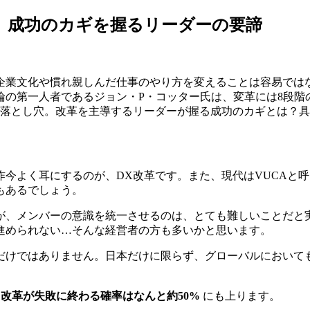
、成功のカギを握るリーダーの要諦
企業文化や慣れ親しんだ仕事のやり方を変えることは容易では
論の第一人者であるジョン・P・コッター氏は、変革には8段階
い落とし穴。改革を主導するリーダーが握る成功のカギとは？
今よく耳にするのが、DX改革です。また、現代はVUCAと
もあるでしょう。
が、メンバーの意識を統一させるのは、とても難しいことだと
進められない…そんな経営者の方も多いかと思います。
だけではありません。日本だけに限らず、グローバルにおいて
、
改革が失敗に終わる確率はなんと約50%
にも上ります。