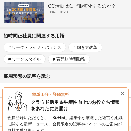
QC活動はなぜ形骸化するのか？
Teachme Biz
短時間正社員に関連する用語
ワーク・ライフ・バランス
働き方改革
ワークスタイル
育児短時間勤務
雇用形態の記事を読む
終身雇用
労働者派遣
簡単１分・登録無料
クラウド活用＆生産性向上のお役立ち情報
嘱託社員
ジョブ型雇用
をあなたにお届け
会員登録いただくと、「BizHint」編集部が厳選した経営や組織
限定正社員
トライアル雇用
に関する最新ニュース、
会員限定の記事やイベントのご案内が
無料で受け取れます。