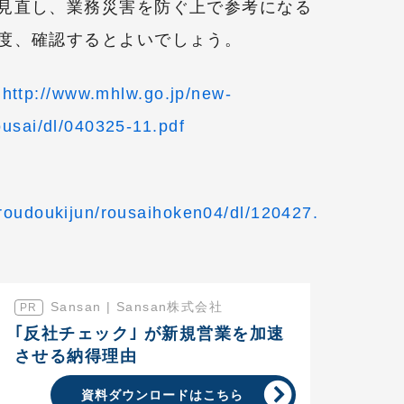
見直し、業務災害を防ぐ上で参考になる
度、確認するとよいでしょう。
」
http://www.mhlw.go.jp/new-
ousai/dl/040325-11.pdf
roudoukijun/rousaihoken04/dl/120427.
Sansan | Sansan株式会社
｢反社チェック｣ が新規営業を加速
させる納得理由
資料ダウンロードはこちら