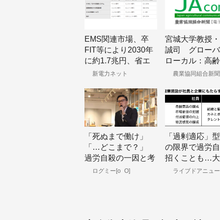
EMS関連市場、卒
宮城大学教授・
FIT等により2030年
誠司 グローバ
に約1.7兆円、省エ
ローカル：高齢
ネからデータ取引等
15年後
新電力ネット
農業協同組合新聞
の付加価値の時代
へ、富士経済予測
「死ぬまで働け」
「過剰適応」型
「…どこまで？」
の限界で過労自
過労自殺の一因と考
招くことも…大
えられる上司部下
が副業奨励へ
ログミー[o_O]
ライブドアニュー
の“間合い”