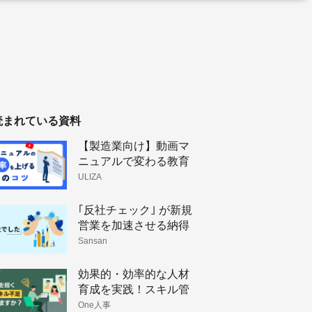
読まれている資料
【製造業向け】動画マ
ニュアルで変わる教育
体制と技術伝承
ULIZA
｢反社チェック｣ が新規
営業を加速させる納得
理由
Sansan
効果的・効率的な人材
育成を実践！スキル管
理のメリットと手法
One人事