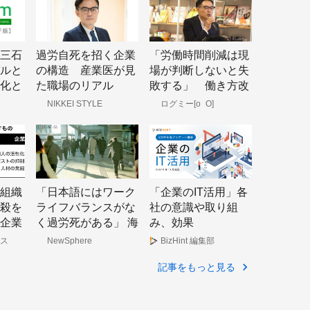
三石
過労自死を招く企業
「労働時間削減は現
ルと
の構造 産業医が見
場が判断しないと失
化と
た職場のリアル
敗する」 働き方改
革で生じた“残業の
NIKKEI STYLE
ログミー[o_O]
不透明化”を解決す
るヒント
組織
「日本語にはワーク
「企業のIT活用」各
殺を
ライフバランスがな
社の意識や取り組
企業
く過労死がある」 海
み、効果
外には異質に映る日
は？/BizHint大調査
ス
NewSphere
BizHint 編集部
本の残業文化
（2019年11月実
記事をもっと見る
施）