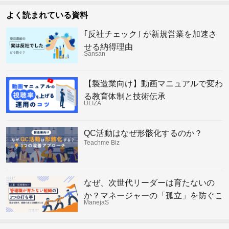
よく読まれている資料
｢反社チェック｣ が新規営業を加速さ
せる納得理由
Sansan
【製造業向け】動画マニュアルで変わ
る教育体制と技術伝承
ULIZA
QC活動はなぜ形骸化するのか？
Teachme Biz
なぜ、次世代リーダーは育たないの
か？マネージャーの「孤立」を防ぐこ
ManejaS
れからの組織の仕組み