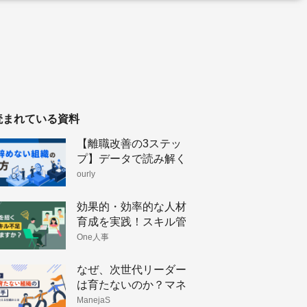
読まれている資料
【離職改善の3ステッ
プ】データで読み解く
人が辞めない組織のつ
ourly
くり方
効果的・効率的な人材
育成を実践！スキル管
理のメリットと手法
One人事
なぜ、次世代リーダー
は育たないのか？マネ
ージャーの「孤立」を
ManejaS