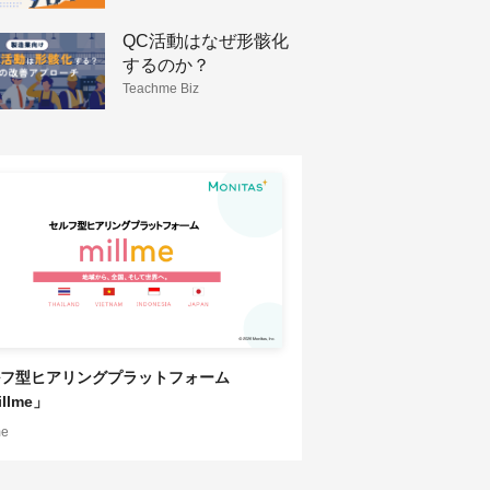
防ぐこれからの組織の
仕組み
QC活動はなぜ形骸化
するのか？
Teachme Biz
フ型ヒアリングプラットフォーム
llme」
me