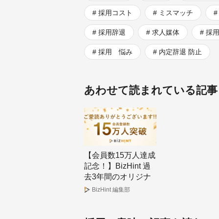
採用コスト
ミスマッチ
採用辞退
求人媒体
採
採用 悩み
内定辞退 防止
あわせて読まれている記事
【会員数15万人達成
記念！】BizHint 過
去3年間のオリジナ
ル記事ランキング
BizHint 編集部