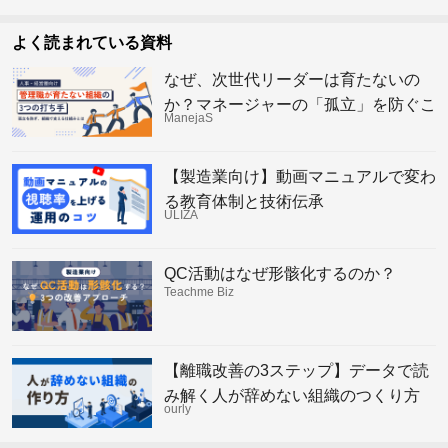
よく読まれている資料
なぜ、次世代リーダーは育たないの
か？マネージャーの「孤立」を防ぐこ
ManejaS
れからの組織の仕組み
【製造業向け】動画マニュアルで変わ
る教育体制と技術伝承
ULIZA
QC活動はなぜ形骸化するのか？
Teachme Biz
【離職改善の3ステップ】データで読
み解く人が辞めない組織のつくり方
ourly